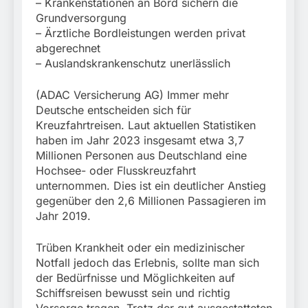
München:
– Krankenstationen an Bord sichern die
Beinahekollision an
Grundversorgung
5. August 2026
Bahnübergang in Aubing
– Ärztliche Bordleistungen werden privat
/ Bundespolizei ermittelt
abgerechnet
wegen gefährlichen
– Auslandskrankenschutz unerlässlich
Eingriffs in den
Bahnverkehr
(ADAC Versicherung AG) Immer mehr
Deutsche entscheiden sich für
Kreuzfahrtreisen. Laut aktuellen Statistiken
haben im Jahr 2023 insgesamt etwa 3,7
Millionen Personen aus Deutschland eine
Hochsee- oder Flusskreuzfahrt
unternommen. Dies ist ein deutlicher Anstieg
gegenüber den 2,6 Millionen Passagieren im
Jahr 2019.
Trüben Krankheit oder ein medizinischer
Notfall jedoch das Erlebnis, sollte man sich
der Bedürfnisse und Möglichkeiten auf
Schiffsreisen bewusst sein und richtig
Vorsorge tragen. Trotz der gut ausgestatteten