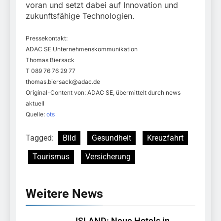
voran und setzt dabei auf Innovation und
zukunftsfähige Technologien.
Pressekontakt:
ADAC SE Unternehmenskommunikation
Thomas Biersack
T 089 76 76 29 77
thomas.biersack@adac.de
Original-Content von: ADAC SE, übermittelt durch news
aktuell
Quelle:
ots
Tagged:
Bild
Gesundheit
Kreuzfahrt
Tourismus
Versicherung
Weitere News
ISLAND: Neue Hotels in