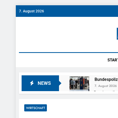
Skip
7. August 2026
to
content
Münch
News Rund Um M
STAR
Bundespoliz
NEWS
7. August 2026
Bundespolize
Fahrzeug
7. August 2026
WIRTSCHAFT
Bundespolizeid
Einen Gesuchte