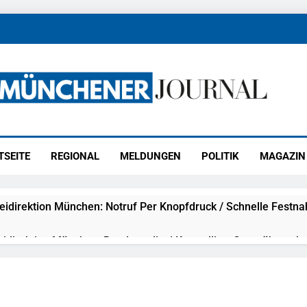
ener Journal
ünchen
TSEITE
REGIONAL
MELDUNGEN
POLITIK
MAGAZIN
eidirektion München: Notruf Per Knopfdruck / Schnelle Festn
idirektion München: Bundespolizei Kontrolliert Grenzübersch
irektion München: Schneller Festgenommen Als Die Reise Nac
n Ungarn Mit Auslieferungshaftbefehl Fest