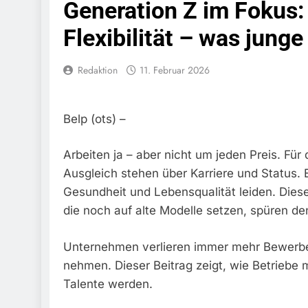
Generation Z im Fokus:
6. August 2026
Bundespoliz
Flexibilität – was junge
Fundtier
6. August 2026
Redaktion
11. Februar 2026
HZA-R: Zoll Dec
Schwarzarbeit F
6. August 2026
Bundespolizeidi
Belp (ots) –
Bundespolizei V
6. August 2026
Arbeiten ja – aber nicht um jeden Preis. Für 
Bundespoliz
Ausgleich stehen über Karriere und Status. 
5. August 2026
Gesundheit und Lebensqualität leiden. Diese
Bundespolizeid
Gefährlichen E
die noch auf alte Modelle setzen, spüren de
5. August 2026
Bundespoliz
Unternehmen verlieren immer mehr Bewerber,
5. August 2026
nehmen. Dieser Beitrag zeigt, wie Betriebe 
FW-M: Brand
Talente werden.
5. August 2026