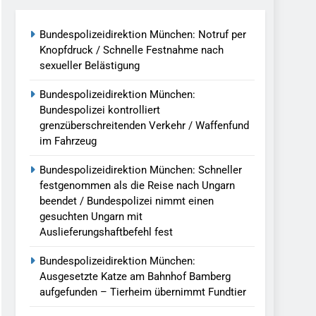
g Aufgefunden – Tierheim Übernimmt
Bundespolizeidirektion München: Notruf per
Knopfdruck / Schnelle Festnahme nach
sexueller Belästigung
tungen Ermittlungen Der Finanzkontrolle
Bundespolizeidirektion München:
Bundespolizei kontrolliert
llen Vereinigung Geht Ins Netz –
grenzüberschreitenden Verkehr / Waffenfund
im Fahrzeug
undespolizei In Saarbrücken
Bundespolizeidirektion München: Schneller
festgenommen als die Reise nach Ungarn
g / Bundespolizei Ermittelt Wegen
beendet / Bundespolizei nimmt einen
gesuchten Ungarn mit
Auslieferungshaftbefehl fest
en Fest / Mann Nach Gleissturz Verletzt
Bundespolizeidirektion München:
Ausgesetzte Katze am Bahnhof Bamberg
aufgefunden – Tierheim übernimmt Fundtier