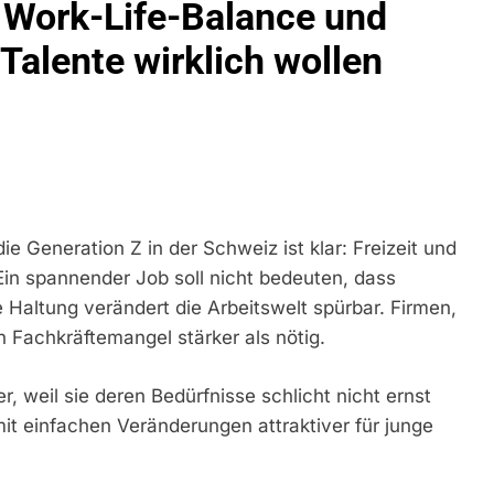
 Work-Life-Balance und
eidirektion München: Ausgesetzte Katze Am Bahnhof Bamber
 Talente wirklich wollen
kt Auf: Schrotthändler Erschleicht Rund 45.000 Euro Sozialleis
ühren Zu Rechtskräftiger Verurteilung Wegen Betrugs
rektion München: Europaweit Gesuchtes Mitglied Einer Krimine
ollstreckt Europäischen Auslieferungshaftbefehl
die Generation Z in der Schweiz ist klar: Freizeit und
eidirektion München: Update Zu Den Einsatzmaßnahmen Der B
Ein spannender Job soll nicht bedeuten, dass
 Haltung verändert die Arbeitswelt spürbar. Firmen,
irektion München: Beinahekollision An Bahnübergang In Aubin
ingriffs In Den Bahnverkehr
n Fachkräftemangel stärker als nötig.
eidirektion München: Couragierte Zeugen Halten Tatverdächtig
 weil sie deren Bedürfnisse schlicht nicht ernst
mit einfachen Veränderungen attraktiver für junge
 In Stillgelegtem Bahngebäude (Sendling)