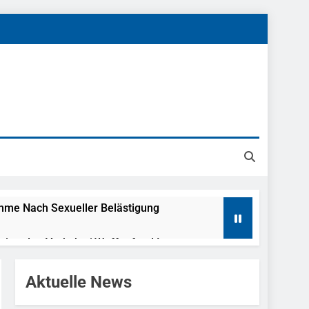
ahme Nach Sexueller Belästigung
reitenden Verkehr / Waffenfund Im
Aktuelle News
h Ungarn Beendet / Bundespolizei Nimmt