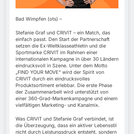
München:
Beinahekollision an
5. August 2026
Bahnübergang in Aubing
/ Bundespolizei ermittelt
Bad Wimpfen (ots) –
wegen gefährlichen
Eingriffs in den
Stefanie Graf und CRIVIT – ein Match, das
Bahnverkehr
einfach passt. Den Start der Partnerschaft
setzen die Ex-Weltklasseathletin und die
Sportmarke CRIVIT im Rahmen einer
internationalen Kampagne in über 30 Ländern
eindrucksvoll in Szene. Unter dem Motto
„FIND YOUR MOVE“ wird der Spirit von
CRIVIT durch ein eindrucksvolles
Produktsortiment erlebbar. Die erste Phase
der Zusammenarbeit wird unterstützt von
einer 360-Grad-Markenkampagne und einem
vielfältigen Marketing- und Kanalmix.
Was CRIVIT und Stefanie Graf verbindet, ist
die Überzeugung, dass ein aktiver Lebensstil
nicht durch Leistungsdruck entsteht, sondern