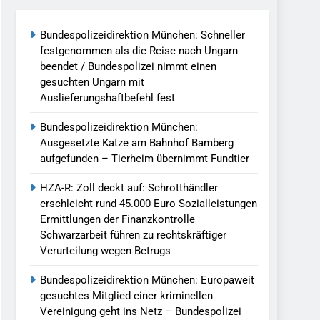
Bundespolizeidirektion München: Schneller
llen Vereinigung Geht Ins Netz –
festgenommen als die Reise nach Ungarn
beendet / Bundespolizei nimmt einen
gesuchten Ungarn mit
undespolizei In Saarbrücken
Auslieferungshaftbefehl fest
g / Bundespolizei Ermittelt Wegen
Bundespolizeidirektion München:
Ausgesetzte Katze am Bahnhof Bamberg
aufgefunden – Tierheim übernimmt Fundtier
en Fest / Mann Nach Gleissturz Verletzt
HZA-R: Zoll deckt auf: Schrotthändler
erschleicht rund 45.000 Euro Sozialleistungen
Ermittlungen der Finanzkontrolle
Schwarzarbeit führen zu rechtskräftiger
ersteckt Kontrolle In Waidhaus Führt
Verurteilung wegen Betrugs
verfahrens
Bundespolizeidirektion München: Europaweit
ngereist/Bundespolizei Stellt Auto
gesuchtes Mitglied einer kriminellen
Vereinigung geht ins Netz – Bundespolizei