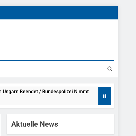
h Ungarn Beendet / Bundespolizei Nimmt
g Aufgefunden – Tierheim Übernimmt
Aktuelle News
tungen Ermittlungen Der Finanzkontrolle