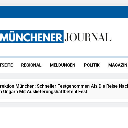
ener Journal
ünchen
TSEITE
REGIONAL
MELDUNGEN
POLITIK
MAGAZIN
irektion München: Schneller Festgenommen Als Die Reise Nac
n Ungarn Mit Auslieferungshaftbefehl Fest
eidirektion München: Ausgesetzte Katze Am Bahnhof Bamber
kt Auf: Schrotthändler Erschleicht Rund 45.000 Euro Sozialleis