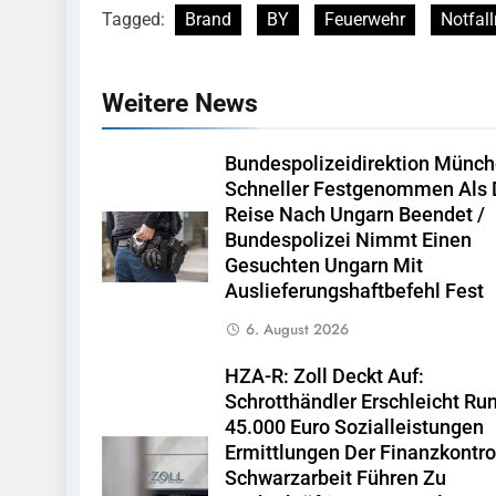
Tagged:
Brand
BY
Feuerwehr
Notfall
Weitere News
Bundespolizeidirektion Münch
Schneller Festgenommen Als 
Reise Nach Ungarn Beendet /
Bundespolizei Nimmt Einen
Gesuchten Ungarn Mit
Auslieferungshaftbefehl Fest
6. August 2026
HZA-R: Zoll Deckt Auf:
Schrotthändler Erschleicht Ru
45.000 Euro Sozialleistungen
Ermittlungen Der Finanzkontro
Schwarzarbeit Führen Zu