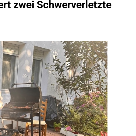
rt zwei Schwerverletzte
idirektion München: Bundespolizei Kontrolliert Grenzübersch
irektion München: Schneller Festgenommen Als Die Reise Nac
n Ungarn Mit Auslieferungshaftbefehl Fest
eidirektion München: Ausgesetzte Katze Am Bahnhof Bamber
kt Auf: Schrotthändler Erschleicht Rund 45.000 Euro Sozialleis
ühren Zu Rechtskräftiger Verurteilung Wegen Betrugs
rektion München: Europaweit Gesuchtes Mitglied Einer Krimine
ollstreckt Europäischen Auslieferungshaftbefehl
eidirektion München: Update Zu Den Einsatzmaßnahmen Der B
irektion München: Beinahekollision An Bahnübergang In Aubin
ingriffs In Den Bahnverkehr