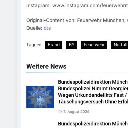
Instagram: www.instagram.com/feuerwehr
Original-Content von: Feuerwehr München, ü
Quelle:
ots
Tagged:
Brand
BY
Feuerwehr
Notfall
Weitere News
Bundespolizeidirektion Münch
Bundespolizei Nimmt Georgie
Wegen Urkundendelikts Fest /
Täuschungsversuch Ohne Erfo
7. August 2026
Bundespolizeidirektion Münch