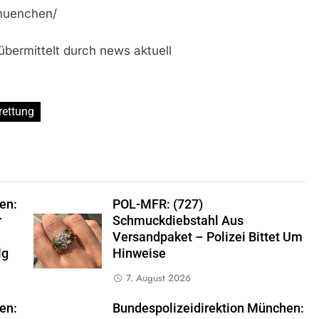
muenchen/
bermittelt durch news aktuell
rettung
en:
POL-MFR: (727)
r
Schmuckdiebstahl Aus
Versandpaket – Polizei Bittet Um
lg
Hinweise
7. August 2026
en:
Bundespolizeidirektion München: