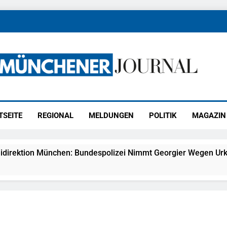
ener Journal
ünchen
TSEITE
REGIONAL
MELDUNGEN
POLITIK
MAGAZIN
idirektion München: Bundespolizei Nimmt Georgier Wegen Urk
27) Schmuckdiebstahl Aus Versandpaket – Polizei Bittet Um 
eidirektion München: Notruf Per Knopfdruck / Schnelle Festn