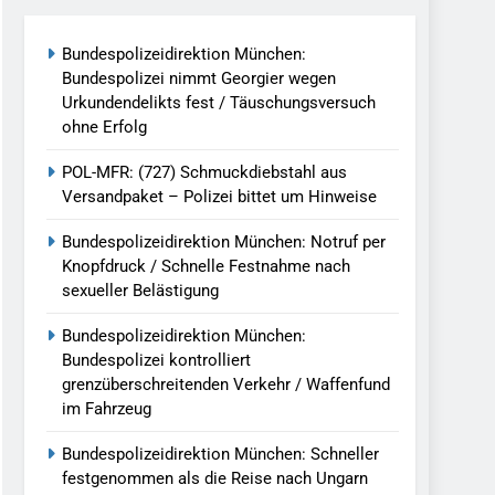
reitenden Verkehr / Waffenfund Im
Bundespolizeidirektion München:
Bundespolizei nimmt Georgier wegen
h Ungarn Beendet / Bundespolizei Nimmt
Urkundendelikts fest / Täuschungsversuch
ohne Erfolg
g Aufgefunden – Tierheim Übernimmt
POL-MFR: (727) Schmuckdiebstahl aus
Versandpaket – Polizei bittet um Hinweise
tungen Ermittlungen Der Finanzkontrolle
Bundespolizeidirektion München: Notruf per
Knopfdruck / Schnelle Festnahme nach
sexueller Belästigung
llen Vereinigung Geht Ins Netz –
Bundespolizeidirektion München:
Bundespolizei kontrolliert
grenzüberschreitenden Verkehr / Waffenfund
undespolizei In Saarbrücken
im Fahrzeug
g / Bundespolizei Ermittelt Wegen
Bundespolizeidirektion München: Schneller
festgenommen als die Reise nach Ungarn