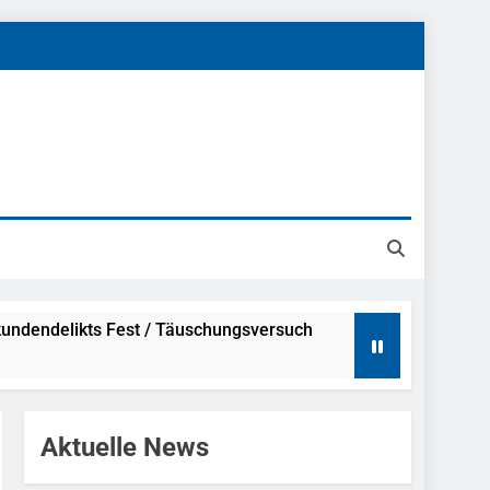
undendelikts Fest / Täuschungsversuch
Hinweise
Aktuelle News
ahme Nach Sexueller Belästigung