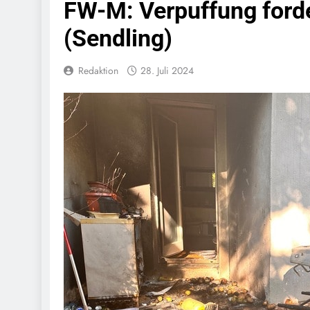
FW-M: Verpuffung forde
Bundespolize
Fahrzeug
(Sendling)
7. August 2026
Bundespolizeid
Redaktion
28. Juli 2024
Einen Gesuchte
6. August 2026
Bundespoliz
Fundtier
6. August 2026
HZA-R: Zoll Dec
Schwarzarbeit F
6. August 2026
Bundespolizeidi
Bundespolizei V
6. August 2026
Bundespoliz
5. August 2026
Bundespolizeid
Gefährlichen E
5. August 2026