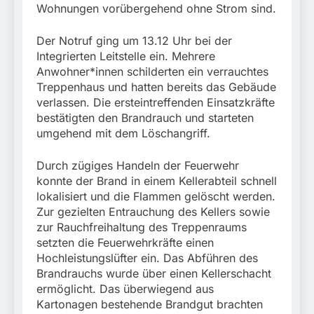
München: Mit dem
Wohnungen vorübergehend ohne Strom sind.
führt zur Sicherstellung
Kraftfahrzeug über die
3. August 2026
unversteuerter Zigaretten
Grenze
und Einleitung eines
Der Notruf ging um 13.12 Uhr bei der
eingereist/Bundespolizei
Steuerstrafverfahrens
stellt Auto sicher
Integrierten Leitstelle ein. Mehrere
Anwohner*innen schilderten ein verrauchtes
Treppenhaus und hatten bereits das Gebäude
verlassen. Die ersteintreffenden Einsatzkräfte
bestätigten den Brandrauch und starteten
umgehend mit dem Löschangriff.
Durch zügiges Handeln der Feuerwehr
konnte der Brand in einem Kellerabteil schnell
lokalisiert und die Flammen gelöscht werden.
Zur gezielten Entrauchung des Kellers sowie
zur Rauchfreihaltung des Treppenraums
setzten die Feuerwehrkräfte einen
Hochleistungslüfter ein. Das Abführen des
Brandrauchs wurde über einen Kellerschacht
ermöglicht. Das überwiegend aus
Kartonagen bestehende Brandgut brachten