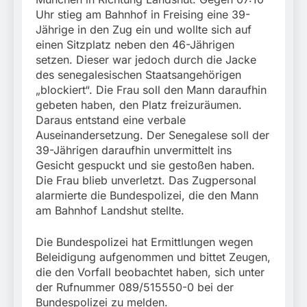
Rettung in
Uhr stieg am Bahnhof in Freising eine 39-
Tiefgaragenzufahrt
31. Juli 2026
Jährige in den Zug ein und wollte sich auf
einen Sitzplatz neben den 46-Jährigen
setzen. Dieser war jedoch durch die Jacke
des senegalesischen Staatsangehörigen
„blockiert“. Die Frau soll den Mann daraufhin
gebeten haben, den Platz freizuräumen.
Daraus entstand eine verbale
Auseinandersetzung. Der Senegalese soll der
39-Jährigen daraufhin unvermittelt ins
Gesicht gespuckt und sie gestoßen haben.
Die Frau blieb unverletzt. Das Zugpersonal
alarmierte die Bundespolizei, die den Mann
am Bahnhof Landshut stellte.
Die Bundespolizei hat Ermittlungen wegen
Beleidigung aufgenommen und bittet Zeugen,
die den Vorfall beobachtet haben, sich unter
der Rufnummer 089/515550-0 bei der
Bundespolizei zu melden.