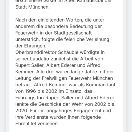
erschienene Gäste im Alten Rathaussaal der
München: Europaweit
Finanzkontrolle
gesuchtes Mitglied einer
Stadt München.
6. August 2026
Schwarzarbeit führen zu
kriminellen Vereinigung
rechtskräftiger
geht ins Netz –
Nach den einleitenden Worten, die unter
Verurteilung wegen
Bundespolizei vollstreckt
Betrugs
anderem die besondere Bedeutung der
europäischen
Feuerwehr in der Stadtgesellschaft
Auslieferungshaftbefehl
unterstrich, folgte die feierliche Verleihung
der Ehrungen.
Oberbranddirektor Schäuble würdigte in
seiner Laudatio zunächst die Arbeit von
Rupert Saller, Albert Ederer und Alfred
Kemmer. Alle drei waren lange Jahre mit der
Leitung der Freiwilligen Feuerwehr München
betraut. Alfred Kemmer war als Kommandant
von 1996 bis 2002 im Einsatz, das
Führungsduo Rupert Saller und Albert Ederer
lenkte die Geschicke der Wehr von 2002 bis
2020. Für ihr langjähriges Engagement und
ihre Verdienste wurden ihnen folgende
Ehrentitel verliehen: