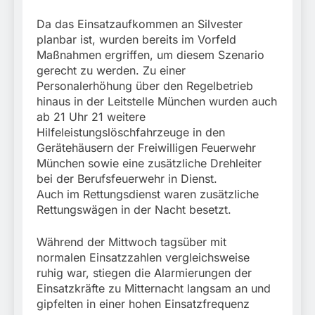
München:
Beinahekollision an
5. August 2026
Da das Einsatzaufkommen an Silvester
Bahnübergang in Aubing
planbar ist, wurden bereits im Vorfeld
/ Bundespolizei ermittelt
Maßnahmen ergriffen, um diesem Szenario
wegen gefährlichen
Eingriffs in den
gerecht zu werden. Zu einer
Bahnverkehr
Personalerhöhung über den Regelbetrieb
hinaus in der Leitstelle München wurden auch
ab 21 Uhr 21 weitere
Hilfeleistungslöschfahrzeuge in den
Gerätehäusern der Freiwilligen Feuerwehr
München sowie eine zusätzliche Drehleiter
bei der Berufsfeuerwehr in Dienst.
Auch im Rettungsdienst waren zusätzliche
Rettungswägen in der Nacht besetzt.
Während der Mittwoch tagsüber mit
normalen Einsatzzahlen vergleichsweise
ruhig war, stiegen die Alarmierungen der
Einsatzkräfte zu Mitternacht langsam an und
gipfelten in einer hohen Einsatzfrequenz