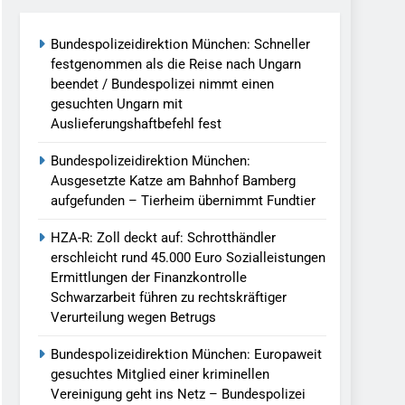
Bundespolizeidirektion München: Schneller
llen Vereinigung Geht Ins Netz –
festgenommen als die Reise nach Ungarn
beendet / Bundespolizei nimmt einen
gesuchten Ungarn mit
undespolizei In Saarbrücken
Auslieferungshaftbefehl fest
g / Bundespolizei Ermittelt Wegen
Bundespolizeidirektion München:
Ausgesetzte Katze am Bahnhof Bamberg
aufgefunden – Tierheim übernimmt Fundtier
en Fest / Mann Nach Gleissturz Verletzt
HZA-R: Zoll deckt auf: Schrotthändler
erschleicht rund 45.000 Euro Sozialleistungen
Ermittlungen der Finanzkontrolle
Schwarzarbeit führen zu rechtskräftiger
ersteckt Kontrolle In Waidhaus Führt
Verurteilung wegen Betrugs
verfahrens
Bundespolizeidirektion München: Europaweit
ngereist/Bundespolizei Stellt Auto
gesuchtes Mitglied einer kriminellen
Vereinigung geht ins Netz – Bundespolizei