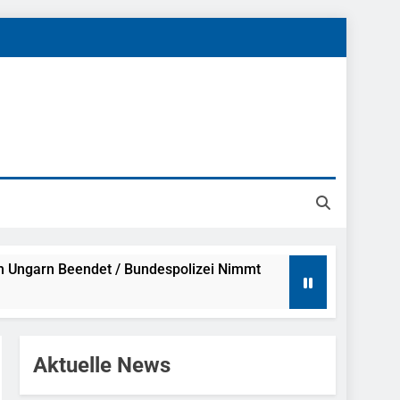
h Ungarn Beendet / Bundespolizei Nimmt
g Aufgefunden – Tierheim Übernimmt
Aktuelle News
tungen Ermittlungen Der Finanzkontrolle