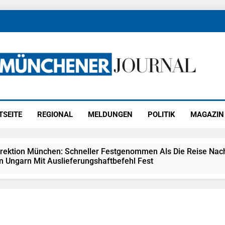
ener Journal
ünchen
TSEITE
REGIONAL
MELDUNGEN
POLITIK
MAGAZIN
irektion München: Schneller Festgenommen Als Die Reise Nac
n Ungarn Mit Auslieferungshaftbefehl Fest
eidirektion München: Ausgesetzte Katze Am Bahnhof Bamber
kt Auf: Schrotthändler Erschleicht Rund 45.000 Euro Sozialleis