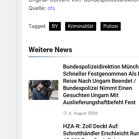
Quelle:
ots
Tagged:
BY
Kriminalität
Polizei
Weitere News
Bundespolizeidirektion Münch
Schneller Festgenommen Als 
Reise Nach Ungarn Beendet /
Bundespolizei Nimmt Einen
Gesuchten Ungarn Mit
Auslieferungshaftbefehl Fest
6. August 2026
HZA-R: Zoll Deckt Auf:
Schrotthändler Erschleicht Ru