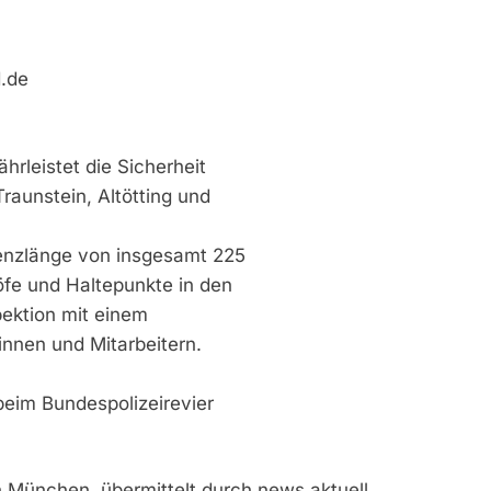
d.de
hrleistet die Sicherheit
raunstein, Altötting und
renzlänge von insgesamt 225
öfe und Haltepunkte in den
pektion mit einem
nnen und Mitarbeitern.
 beim Bundespolizeirevier
n München, übermittelt durch news aktuell