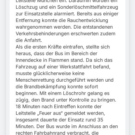
Leitstelle München ein. Daraufhin wurden ein
München:
Beinahekollision an
Löschzug und ein Sonderlöschmittelfahrzeug
5. August 2026
Bahnübergang in Aubing
zur Einsatzstelle alarmiert. Bereits aus einiger
/ Bundespolizei ermittelt
Entfernung konnte die Rauchentwicklung
wegen gefährlichen
wahrgenommen werden. Die entstandenen
Eingriffs in den
Verkehrsbehinderungen erschwerten zudem
Bahnverkehr
die Anfahrt.
Als die ersten Kräfte eintrafen, stellte sich
heraus, dass der Bus im Bereich der
Innendecke in Flammen stand. Da sich das
Fahrzeug auf einer Werkstattfahrt befand,
musste glücklicherweise keine
Menschenrettung durchgeführt werden und
die Brandbekämpfung konnte sofort
beginnen. Mit einem Löschrohr gelang es
zügig, den Brand unter Kontrolle zu bringen.
18 Minuten nach Eintreffen konnte der
Leitstelle „Feuer aus“ gemeldet werden,
insgesamt dauerte der Einsatz rund 35
Minuten. Der Bus wurde im Anschluss an den
rechten Fahrbahnrand verbracht, die