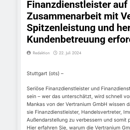
Finanzdienstleister au
Bundespolize
Fahrzeug
Zusammenarbeit mit Ve
7. August 2026
Spitzenleistung und he
Bundespolizeid
Einen Gesuchte
Kundenbetreuung erfor
6. August 2026
Bundespoliz
Fundtier
Redaktion
22. Juli 2024
6. August 2026
HZA-R: Zoll Dec
Schwarzarbeit F
Stuttgart (ots) –
6. August 2026
Bundespolizeidi
Bundespolizei V
Seriöse Finanzdienstleister und Finanzdien
6. August 2026
sein – wer das unterschätzt, wird schnell v
Bundespoliz
Mankas von der Vertranium GmbH wissen das
5. August 2026
sie Finanzdienstleister, Handelsvertreter, I
Bundespolizeid
Außendarstellung zu verbessern und somit 
Gefährlichen E
Hier erfahren Sie, warum die Vertranium G
5. August 2026