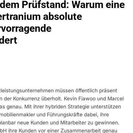
f dem Prüfstand: Warum eine
idirektion München: Bundespolizei Kontrolliert Grenzübersch
rtranium absolute
rvorragende
irektion München: Schneller Festgenommen Als Die Reise Nac
n Ungarn Mit Auslieferungshaftbefehl Fest
dert
eidirektion München: Ausgesetzte Katze Am Bahnhof Bamber
kt Auf: Schrotthändler Erschleicht Rund 45.000 Euro Sozialleis
ühren Zu Rechtskräftiger Verurteilung Wegen Betrugs
rektion München: Europaweit Gesuchtes Mitglied Einer Krimine
ollstreckt Europäischen Auslieferungshaftbefehl
stleistungsunternehmen müssen öffentlich präsent
on der Konkurrenz überholt. Kevin Fiawoo und Marcel
eidirektion München: Update Zu Den Einsatzmaßnahmen Der B
 genau. Mit ihrer hybriden Strategie unterstützen
mmobilienmakler und Führungskräfte dabei, ihre
irektion München: Beinahekollision An Bahnübergang In Aubin
planbar neue Kunden und Mitarbeiter zu gewinnen.
ingriffs In Den Bahnverkehr
mbH ihre Kunden vor einer Zusammenarbeit genau