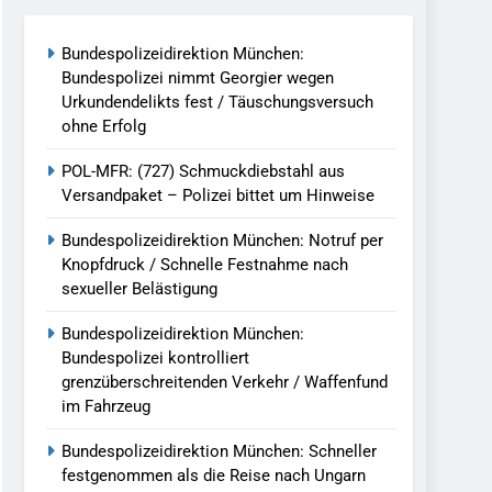
reitenden Verkehr / Waffenfund Im
Bundespolizeidirektion München:
Bundespolizei nimmt Georgier wegen
h Ungarn Beendet / Bundespolizei Nimmt
Urkundendelikts fest / Täuschungsversuch
ohne Erfolg
g Aufgefunden – Tierheim Übernimmt
POL-MFR: (727) Schmuckdiebstahl aus
Versandpaket – Polizei bittet um Hinweise
tungen Ermittlungen Der Finanzkontrolle
Bundespolizeidirektion München: Notruf per
Knopfdruck / Schnelle Festnahme nach
sexueller Belästigung
llen Vereinigung Geht Ins Netz –
Bundespolizeidirektion München:
Bundespolizei kontrolliert
grenzüberschreitenden Verkehr / Waffenfund
undespolizei In Saarbrücken
im Fahrzeug
g / Bundespolizei Ermittelt Wegen
Bundespolizeidirektion München: Schneller
festgenommen als die Reise nach Ungarn