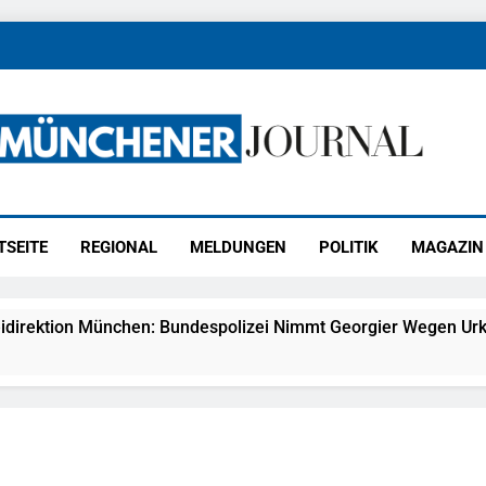
ener Journal
ünchen
TSEITE
REGIONAL
MELDUNGEN
POLITIK
MAGAZIN
idirektion München: Bundespolizei Nimmt Georgier Wegen Urk
27) Schmuckdiebstahl Aus Versandpaket – Polizei Bittet Um 
eidirektion München: Notruf Per Knopfdruck / Schnelle Festn