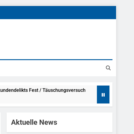
undendelikts Fest / Täuschungsversuch
Hinweise
Aktuelle News
ahme Nach Sexueller Belästigung