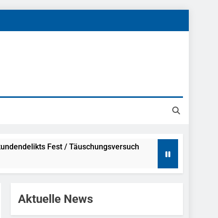
undendelikts Fest / Täuschungsversuch
Hinweise
Aktuelle News
ahme Nach Sexueller Belästigung