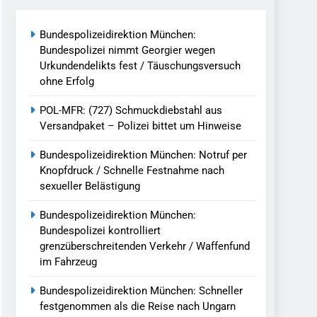
reitenden Verkehr / Waffenfund Im
Bundespolizeidirektion München:
Bundespolizei nimmt Georgier wegen
h Ungarn Beendet / Bundespolizei Nimmt
Urkundendelikts fest / Täuschungsversuch
ohne Erfolg
g Aufgefunden – Tierheim Übernimmt
POL-MFR: (727) Schmuckdiebstahl aus
Versandpaket – Polizei bittet um Hinweise
tungen Ermittlungen Der Finanzkontrolle
Bundespolizeidirektion München: Notruf per
Knopfdruck / Schnelle Festnahme nach
sexueller Belästigung
llen Vereinigung Geht Ins Netz –
Bundespolizeidirektion München:
Bundespolizei kontrolliert
grenzüberschreitenden Verkehr / Waffenfund
undespolizei In Saarbrücken
im Fahrzeug
g / Bundespolizei Ermittelt Wegen
Bundespolizeidirektion München: Schneller
festgenommen als die Reise nach Ungarn