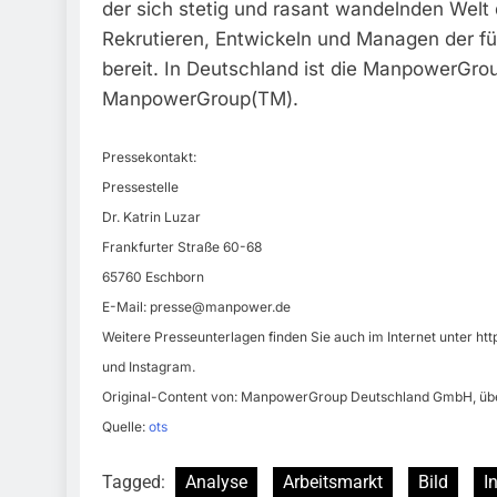
der sich stetig und rasant wandelnden Welt 
Rekrutieren, Entwickeln und Managen der fü
bereit. In Deutschland ist die ManpowerGrou
ManpowerGroup(TM).
Pressekontakt:
Pressestelle
Dr. Katrin Luzar
Frankfurter Straße 60-68
65760 Eschborn
E-Mail:
presse@manpower.de
Weitere Presseunterlagen finden Sie auch im Internet unter h
und Instagram.
Original-Content von: ManpowerGroup Deutschland GmbH, über
Quelle:
ots
Tagged:
Analyse
Arbeitsmarkt
Bild
I