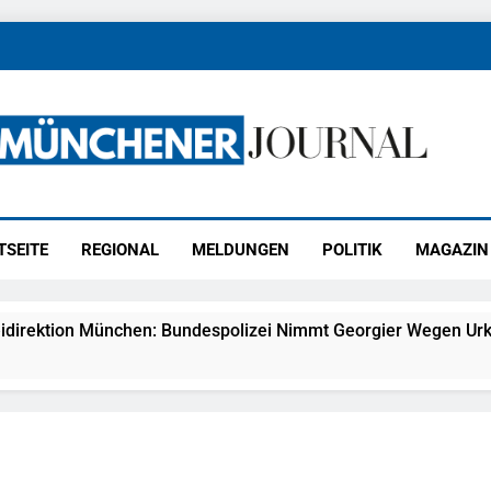
ener Journal
ünchen
TSEITE
REGIONAL
MELDUNGEN
POLITIK
MAGAZIN
idirektion München: Bundespolizei Nimmt Georgier Wegen Urk
27) Schmuckdiebstahl Aus Versandpaket – Polizei Bittet Um 
eidirektion München: Notruf Per Knopfdruck / Schnelle Festn