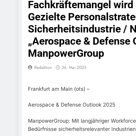
Fachkräftemangel wird 
Bundespolize
Fahrzeug
Gezielte Personalstrate
7. August 2026
Sicherheitsindustrie /
Bundespolizeid
Einen Gesuchte
„Aerospace & Defense 
6. August 2026
Bundespoliz
ManpowerGroup
Fundtier
6. August 2026
HZA-R: Zoll Dec
Redaktion
26. Mai 2025
Schwarzarbeit F
6. August 2026
Bundespolizeidi
Frankfurt am Main (ots) –
Bundespolizei V
6. August 2026
Aerospace & Defense Outlook 2025
Bundespoliz
5. August 2026
ManpowerGroup: Mit langjähriger Workforce-
Bundespolizeid
Gefährlichen E
Bedürfnisse sicherheitsrelevanter Industrien
5. August 2026