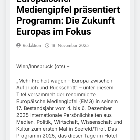
Einreisekontrolle sicher
10. August 2026
Mediengipfel präsentiert
Strafverfahren wegen
Bundespolizeidirektion
Verstoßes gegen das
München: Bundespolizei
Programm: Die Zukunft
Betäubungsmittelgesetz
nimmt Georgier wegen
7. August 2026
eingeleitet.
Urkundendelikts fest /
Europas im Fokus
POL-MFR: (727)
Täuschungsversuch ohne
Schmuckdiebstahl aus
Erfolg
Versandpaket – Polizei
Redaktion
18. November 2025
7. August 2026
bittet um Hinweise
Bundespolizeidirektion
München: Notruf per
Knopfdruck / Schnelle
7. August 2026
Wien/Innsbruck (ots) –
Festnahme nach
Bundespolizeidirektion
sexueller Belästigung
München: Bundespolizei
„Mehr Freiheit wagen – Europa zwischen
kontrolliert
7. August 2026
Aufbruch und Rückschritt“ – unter diesem
grenzüberschreitenden
Bundespolizeidirektion
Titel versammelt der renommierte
Verkehr / Waffenfund im
München: Schneller
Europäische Mediengipfel (EMG) in seinem
Fahrzeug
festgenommen als die
6. August 2026
17. Bestandsjahr vom 4. bis 6. Dezember
Reise nach Ungarn
Bundespolizeidirektion
2025 internationale Persönlichkeiten aus
beendet / Bundespolizei
München: Ausgesetzte
Medien, Politik, Wirtschaft, Wissenschaft und
nimmt einen gesuchten
Katze am Bahnhof
6. August 2026
Kultur zum ersten Mal in Seefeld/Tirol. Das
Ungarn mit
Bamberg aufgefunden –
HZA-R: Zoll deckt auf:
Auslieferungshaftbefehl
Programm 2025, das dieser Tage im Hotel
Tierheim übernimmt