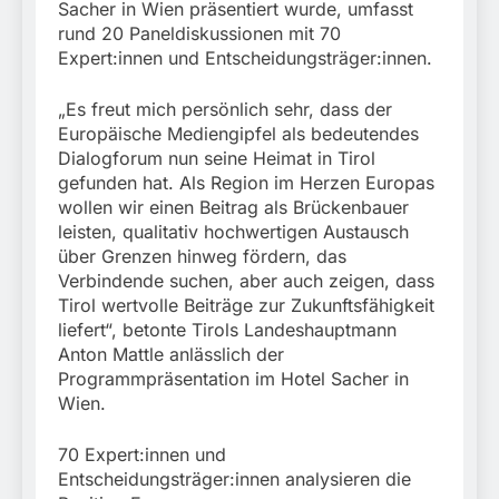
Schrotthändler
fest
Sacher in Wien präsentiert wurde, umfasst
Fundtier
erschleicht rund 45.000
6. August 2026
rund 20 Paneldiskussionen mit 70
Euro Sozialleistungen
Expert:innen und Entscheidungsträger:innen.
Ermittlungen der
Finanzkontrolle
Schwarzarbeit führen zu
„Es freut mich persönlich sehr, dass der
rechtskräftiger
Europäische Mediengipfel als bedeutendes
Verurteilung wegen
Dialogforum nun seine Heimat in Tirol
Betrugs
gefunden hat. Als Region im Herzen Europas
wollen wir einen Beitrag als Brückenbauer
leisten, qualitativ hochwertigen Austausch
über Grenzen hinweg fördern, das
Verbindende suchen, aber auch zeigen, dass
Tirol wertvolle Beiträge zur Zukunftsfähigkeit
liefert“, betonte Tirols Landeshauptmann
Anton Mattle anlässlich der
Programmpräsentation im Hotel Sacher in
Wien.
70 Expert:innen und
Entscheidungsträger:innen analysieren die