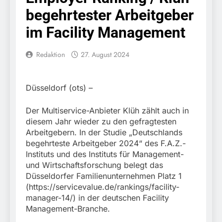
erschleicht rund 45.000
6. August 2026
begehrtester Arbeitgeber
Euro Sozialleistungen
Bundespolizeidirektion
Ermittlungen der
München: Europaweit
im Facility Management
Finanzkontrolle
gesuchtes Mitglied einer
6. August 2026
Schwarzarbeit führen zu
kriminellen Vereinigung
Bundespolizeidirektion
rechtskräftiger
Redaktion
27. August 2024
geht ins Netz –
München: Update zu den
Verurteilung wegen
Bundespolizei vollstreckt
Einsatzmaßnahmen der
Betrugs
5. August 2026
europäischen
Bundespolizei in
Bundespolizeidirektion
Auslieferungshaftbefehl
Düsseldorf (ots) –
Saarbrücken
München:
Beinahekollision an
5. August 2026
Der Multiservice-Anbieter Klüh zählt auch in
Bahnübergang in Aubing
Bundespolizeidirektion
/ Bundespolizei ermittelt
diesem Jahr wieder zu den gefragtesten
München: Couragierte
wegen gefährlichen
Arbeitgebern. In der Studie „Deutschlands
Zeugen halten
5. August 2026
Eingriffs in den
begehrteste Arbeitgeber 2024“ des F.A.Z.-
Tatverdächtigen fest /
FW-M: Brand in
Bahnverkehr
Mann nach Gleissturz
Instituts und des Instituts für Management-
stillgelegtem
verletzt
und Wirtschaftsforschung belegt das
Bahngebäude
5. August 2026
Düsseldorfer Familienunternehmen Platz 1
(Sendling)
HZA-R: Zoll deckt auf:
(https://servicevalue.de/rankings/facility-
Mehr als 17.000
manager-14/) in der deutschen Facility
Zigaretten in Fahrzeug
4. August 2026
Management-Branche.
und Anhänger versteckt
Bundespolizeidirektion
Kontrolle in Waidhaus