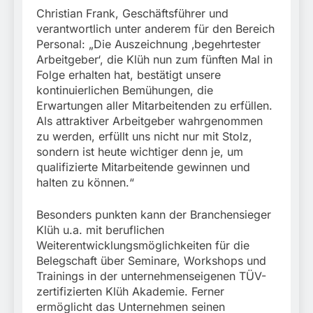
München: Mit dem
führt zur Sicherstellung
Christian Frank, Geschäftsführer und
Kraftfahrzeug über die
3. August 2026
unversteuerter Zigaretten
Grenze
verantwortlich unter anderem für den Bereich
und Einleitung eines
eingereist/Bundespolizei
Personal: „Die Auszeichnung ‚begehrtester
Steuerstrafverfahrens
stellt Auto sicher
Arbeitgeber‘, die Klüh nun zum fünften Mal in
Folge erhalten hat, bestätigt unsere
kontinuierlichen Bemühungen, die
Erwartungen aller Mitarbeitenden zu erfüllen.
Als attraktiver Arbeitgeber wahrgenommen
zu werden, erfüllt uns nicht nur mit Stolz,
sondern ist heute wichtiger denn je, um
qualifizierte Mitarbeitende gewinnen und
halten zu können.“
Besonders punkten kann der Branchensieger
Klüh u.a. mit beruflichen
Weiterentwicklungsmöglichkeiten für die
Belegschaft über Seminare, Workshops und
Trainings in der unternehmenseigenen TÜV-
zertifizierten Klüh Akademie. Ferner
ermöglicht das Unternehmen seinen