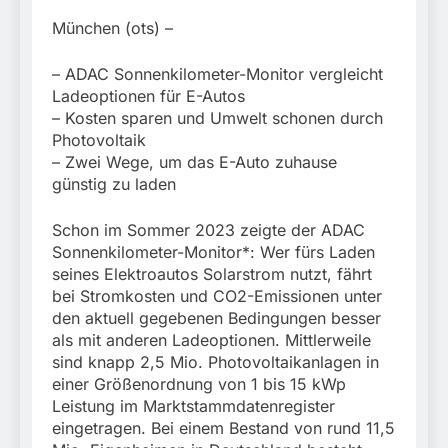
München:
Beinahekollision an
5. August 2026
München (ots) –
Bahnübergang in Aubing
/ Bundespolizei ermittelt
– ADAC Sonnenkilometer-Monitor vergleicht
wegen gefährlichen
Ladeoptionen für E-Autos
Eingriffs in den
Bahnverkehr
– Kosten sparen und Umwelt schonen durch
Photovoltaik
– Zwei Wege, um das E-Auto zuhause
günstig zu laden
Schon im Sommer 2023 zeigte der ADAC
Sonnenkilometer-Monitor*: Wer fürs Laden
seines Elektroautos Solarstrom nutzt, fährt
bei Stromkosten und CO2-Emissionen unter
den aktuell gegebenen Bedingungen besser
als mit anderen Ladeoptionen. Mittlerweile
sind knapp 2,5 Mio. Photovoltaikanlagen in
einer Größenordnung von 1 bis 15 kWp
Leistung im Marktstammdatenregister
eingetragen. Bei einem Bestand von rund 11,5