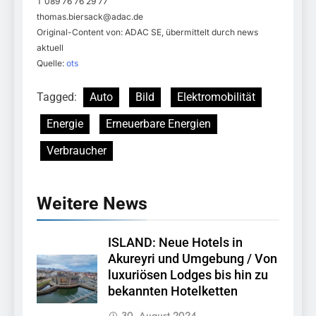
T 089 76 76 29 77
thomas.biersack@adac.de
Original-Content von: ADAC SE, übermittelt durch news
aktuell
Quelle:
ots
Tagged:
Auto
Bild
Elektromobilität
Energie
Erneuerbare Energien
Verbraucher
Weitere News
ISLAND: Neue Hotels in
Akureyri und Umgebung / Von
luxuriösen Lodges bis hin zu
bekannten Hotelketten
30. August 2024