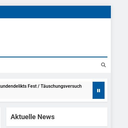
undendelikts Fest / Täuschungsversuch
Hinweise
Aktuelle News
ahme Nach Sexueller Belästigung