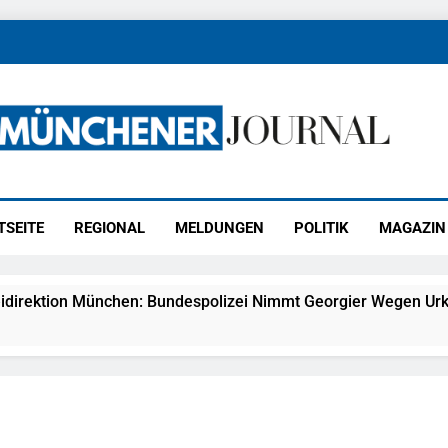
ener Journal
ünchen
TSEITE
REGIONAL
MELDUNGEN
POLITIK
MAGAZIN
idirektion München: Bundespolizei Nimmt Georgier Wegen Urk
27) Schmuckdiebstahl Aus Versandpaket – Polizei Bittet Um 
eidirektion München: Notruf Per Knopfdruck / Schnelle Festn