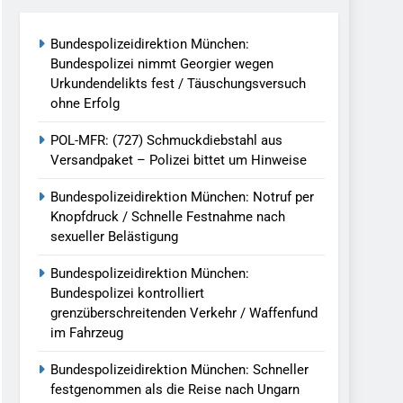
reitenden Verkehr / Waffenfund Im
Bundespolizeidirektion München:
Bundespolizei nimmt Georgier wegen
h Ungarn Beendet / Bundespolizei Nimmt
Urkundendelikts fest / Täuschungsversuch
ohne Erfolg
g Aufgefunden – Tierheim Übernimmt
POL-MFR: (727) Schmuckdiebstahl aus
Versandpaket – Polizei bittet um Hinweise
tungen Ermittlungen Der Finanzkontrolle
Bundespolizeidirektion München: Notruf per
Knopfdruck / Schnelle Festnahme nach
sexueller Belästigung
llen Vereinigung Geht Ins Netz –
Bundespolizeidirektion München:
Bundespolizei kontrolliert
grenzüberschreitenden Verkehr / Waffenfund
undespolizei In Saarbrücken
im Fahrzeug
g / Bundespolizei Ermittelt Wegen
Bundespolizeidirektion München: Schneller
festgenommen als die Reise nach Ungarn