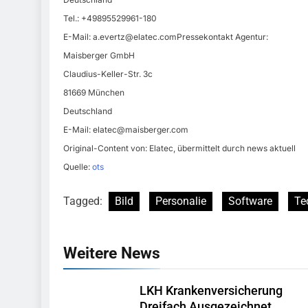
Tel.: +49895529961-180
E-Mail:
a.evertz@elatec.comPressekontakt
Agentur:
Maisberger GmbH
Claudius-Keller-Str. 3c
81669 München
Deutschland
E-Mail:
elatec@maisberger.com
Original-Content von: Elatec, übermittelt durch news aktuell
Quelle:
ots
Tagged:
Bild
Personalie
Software
Te
Weitere News
LKH Krankenversicherung
Dreifach Ausgezeichnet