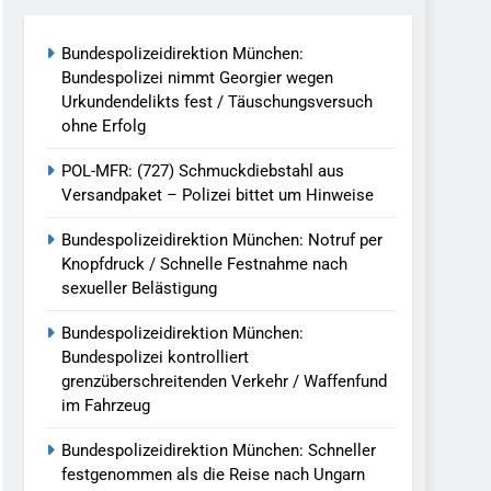
reitenden Verkehr / Waffenfund Im
Bundespolizeidirektion München:
Bundespolizei nimmt Georgier wegen
h Ungarn Beendet / Bundespolizei Nimmt
Urkundendelikts fest / Täuschungsversuch
ohne Erfolg
g Aufgefunden – Tierheim Übernimmt
POL-MFR: (727) Schmuckdiebstahl aus
Versandpaket – Polizei bittet um Hinweise
tungen Ermittlungen Der Finanzkontrolle
Bundespolizeidirektion München: Notruf per
Knopfdruck / Schnelle Festnahme nach
sexueller Belästigung
llen Vereinigung Geht Ins Netz –
Bundespolizeidirektion München:
Bundespolizei kontrolliert
grenzüberschreitenden Verkehr / Waffenfund
undespolizei In Saarbrücken
im Fahrzeug
g / Bundespolizei Ermittelt Wegen
Bundespolizeidirektion München: Schneller
festgenommen als die Reise nach Ungarn