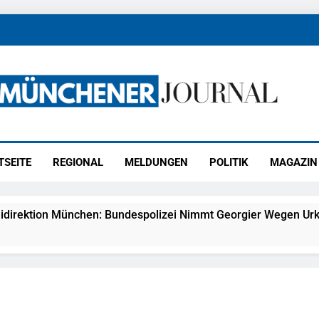
ener Journal
ünchen
TSEITE
REGIONAL
MELDUNGEN
POLITIK
MAGAZIN
idirektion München: Bundespolizei Nimmt Georgier Wegen Urk
27) Schmuckdiebstahl Aus Versandpaket – Polizei Bittet Um 
eidirektion München: Notruf Per Knopfdruck / Schnelle Festn