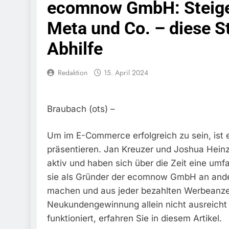
ecomnow GmbH: Steigen
Bundespolize
Fahrzeug
Meta und Co. – diese St
7. August 2026
Abhilfe
Bundespolizeid
Einen Gesuchte
6. August 2026
Redaktion
15. April 2024
Bundespoliz
Fundtier
6. August 2026
Braubach (ots) –
HZA-R: Zoll Dec
Schwarzarbeit F
6. August 2026
Um im E-Commerce erfolgreich zu sein, ist e
Bundespolizeidi
präsentieren. Jan Kreuzer und Joshua Hein
Bundespolizei V
aktiv und haben sich über die Zeit eine um
6. August 2026
sie als Gründer der ecomnow GmbH an andere
Bundespoliz
machen und aus jeder bezahlten Werbeanz
5. August 2026
Neukundengewinnung allein nicht ausreich
Bundespolizeid
Gefährlichen E
funktioniert, erfahren Sie in diesem Artikel.
5. August 2026