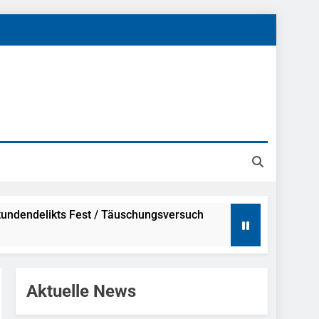
undendelikts Fest / Täuschungsversuch
Hinweise
Aktuelle News
ahme Nach Sexueller Belästigung