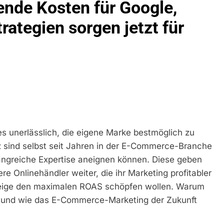
de Kosten für Google,
idirektion München: Bundespolizei Kontrolliert Grenzübersch
rategien sorgen jetzt für
irektion München: Schneller Festgenommen Als Die Reise Nac
n Ungarn Mit Auslieferungshaftbefehl Fest
eidirektion München: Ausgesetzte Katze Am Bahnhof Bamber
kt Auf: Schrotthändler Erschleicht Rund 45.000 Euro Sozialleis
ühren Zu Rechtskräftiger Verurteilung Wegen Betrugs
s unerlässlich, die eigene Marke bestmöglich zu
rektion München: Europaweit Gesuchtes Mitglied Einer Krimine
z sind selbst seit Jahren in der E-Commerce-Branche
ollstreckt Europäischen Auslieferungshaftbefehl
fangreiche Expertise aneignen können. Diese geben
 Onlinehändler weiter, die ihr Marketing profitabler
eidirektion München: Update Zu Den Einsatzmaßnahmen Der B
eige den maximalen ROAS schöpfen wollen. Warum
t und wie das E-Commerce-Marketing der Zukunft
irektion München: Beinahekollision An Bahnübergang In Aubin
ingriffs In Den Bahnverkehr