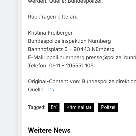
werden. Quelle: Bundespolizei.
Rückfragen bitte an:
Kristina Freiberger
Bundespolizeiinspektion Nürnberg
Bahnhofsplatz 6 – 90443 Nürnberg
E-Mail:
bpoli.nuernberg.presse@polizei.bun
Telefon: 0911 – 205551 105
Original-Content von: Bundespolizeidirektio
Quelle:
ots
Tagged:
BY
Kriminalität
Polizei
Weitere News