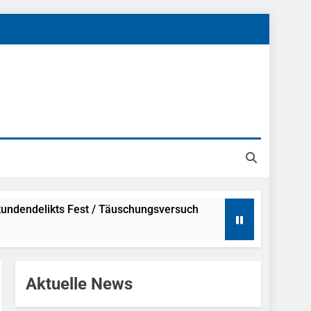
undendelikts Fest / Täuschungsversuch
Hinweise
Aktuelle News
ahme Nach Sexueller Belästigung