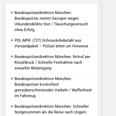
reitenden Verkehr / Waffenfund Im
Bundespolizeidirektion München:
Bundespolizei nimmt Georgier wegen
h Ungarn Beendet / Bundespolizei Nimmt
Urkundendelikts fest / Täuschungsversuch
ohne Erfolg
g Aufgefunden – Tierheim Übernimmt
POL-MFR: (727) Schmuckdiebstahl aus
Versandpaket – Polizei bittet um Hinweise
tungen Ermittlungen Der Finanzkontrolle
Bundespolizeidirektion München: Notruf per
Knopfdruck / Schnelle Festnahme nach
sexueller Belästigung
llen Vereinigung Geht Ins Netz –
Bundespolizeidirektion München:
Bundespolizei kontrolliert
grenzüberschreitenden Verkehr / Waffenfund
undespolizei In Saarbrücken
im Fahrzeug
g / Bundespolizei Ermittelt Wegen
Bundespolizeidirektion München: Schneller
festgenommen als die Reise nach Ungarn