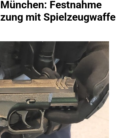
n München: Festnahme
idirektion München: Bundespolizei Kontrolliert Grenzübersch
tzung mit Spielzeugwaffe
irektion München: Schneller Festgenommen Als Die Reise Nac
n Ungarn Mit Auslieferungshaftbefehl Fest
eidirektion München: Ausgesetzte Katze Am Bahnhof Bamber
kt Auf: Schrotthändler Erschleicht Rund 45.000 Euro Sozialleis
ühren Zu Rechtskräftiger Verurteilung Wegen Betrugs
rektion München: Europaweit Gesuchtes Mitglied Einer Krimine
ollstreckt Europäischen Auslieferungshaftbefehl
eidirektion München: Update Zu Den Einsatzmaßnahmen Der B
irektion München: Beinahekollision An Bahnübergang In Aubin
ingriffs In Den Bahnverkehr