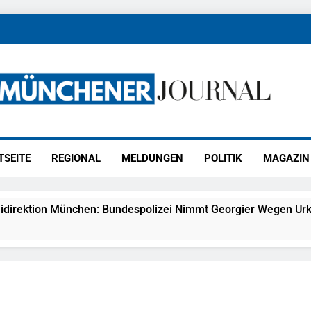
ener Journal
ünchen
TSEITE
REGIONAL
MELDUNGEN
POLITIK
MAGAZIN
idirektion München: Bundespolizei Nimmt Georgier Wegen Urk
27) Schmuckdiebstahl Aus Versandpaket – Polizei Bittet Um 
eidirektion München: Notruf Per Knopfdruck / Schnelle Festn