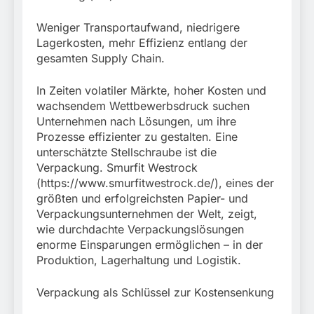
München: Bundespolizei
begleitet Fußballfans
3. August 2026
Weniger Transportaufwand, niedrigere
nach Einsatz am
Bahnhof Dachau
Lagerkosten, mehr Effizienz entlang der
gesamten Supply Chain.
In Zeiten volatiler Märkte, hoher Kosten und
wachsendem Wettbewerbsdruck suchen
Unternehmen nach Lösungen, um ihre
Prozesse effizienter zu gestalten. Eine
unterschätzte Stellschraube ist die
Verpackung. Smurfit Westrock
(https://www.smurfitwestrock.de/), eines der
größten und erfolgreichsten Papier- und
Verpackungsunternehmen der Welt, zeigt,
wie durchdachte Verpackungslösungen
enorme Einsparungen ermöglichen – in der
Produktion, Lagerhaltung und Logistik.
Verpackung als Schlüssel zur Kostensenkung