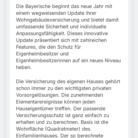
München:
Die Bayerische beginnt das neue Jahr mit
Beinahekollision an
5. August 2026
Bahnübergang in Aubing
einem wegweisenden Update ihrer
/ Bundespolizei ermittelt
Wohngebäudeversicherung und bietet damit
wegen gefährlichen
umfassende Sicherheit und individuelle
Eingriffs in den
Anpassungsfähigkeit. Dieses innovative
Bahnverkehr
Update präsentiert sich mit zahlreichen
Features, die den Schutz für
Eigenheimbesitzer und
Eigenheimbesitzerinnen auf ein neues Niveau
heben.
Die Versicherung des eigenen Hauses gehört
schon immer zu den wichtigsten privaten
Vorsorgelösungen. Die zunehmenden
Elementarereignisse können jeden
Hauseigentümer treffen. Der passende
Versicherungsschutz ist ganz einfach zu
erhalten und zu berechnen. Basis ist die
Wohnfläche (Quadratmeter) des
Einfamilienhauses. Der so berechnete