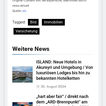
Original-Content von: die Bayerische, übermittelt durch
news aktuell
Quelle:
ots
Tagged:
Bild
Immobilien
Versicherung
Weitere News
ISLAND: Neue Hotels in
Akureyri und Umgebung / Von
luxuriösen Lodges bis hin zu
bekannten Hotelketten
30. August 2024
„hart aber fair“ / direkt nach
dem „ARD-Brennpunkt“ am