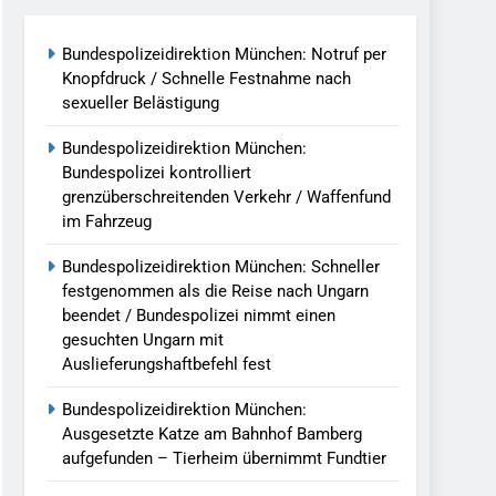
g Aufgefunden – Tierheim Übernimmt
Bundespolizeidirektion München: Notruf per
Knopfdruck / Schnelle Festnahme nach
sexueller Belästigung
tungen Ermittlungen Der Finanzkontrolle
Bundespolizeidirektion München:
Bundespolizei kontrolliert
llen Vereinigung Geht Ins Netz –
grenzüberschreitenden Verkehr / Waffenfund
im Fahrzeug
undespolizei In Saarbrücken
Bundespolizeidirektion München: Schneller
festgenommen als die Reise nach Ungarn
g / Bundespolizei Ermittelt Wegen
beendet / Bundespolizei nimmt einen
gesuchten Ungarn mit
Auslieferungshaftbefehl fest
en Fest / Mann Nach Gleissturz Verletzt
Bundespolizeidirektion München:
Ausgesetzte Katze am Bahnhof Bamberg
aufgefunden – Tierheim übernimmt Fundtier