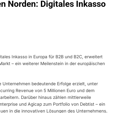
en Norden: Digitales Inkasso
eidirektion München: Ausgesetzte Katze Am Bahnhof Bamber
kt Auf: Schrotthändler Erschleicht Rund 45.000 Euro Sozialleis
ühren Zu Rechtskräftiger Verurteilung Wegen Betrugs
rektion München: Europaweit Gesuchtes Mitglied Einer Krimine
ollstreckt Europäischen Auslieferungshaftbefehl
gitales Inkasso in Europa für B2B und B2C, erweitert
eidirektion München: Update Zu Den Einsatzmaßnahmen Der B
Markt – ein weiterer Meilenstein in der europäischen
irektion München: Beinahekollision An Bahnübergang In Aubin
ingriffs In Den Bahnverkehr
 Unternehmen bedeutende Erfolge erzielt, unter
eidirektion München: Couragierte Zeugen Halten Tatverdächtig
curring Revenue von 5 Millionen Euro und dem
rbeitern. Darüber hinaus zählen mittlerweile
 In Stillgelegtem Bahngebäude (Sendling)
terprise und Agicap zum Portfolio von Debtist – ein
rauen in die innovativen Lösungen des Unternehmens.