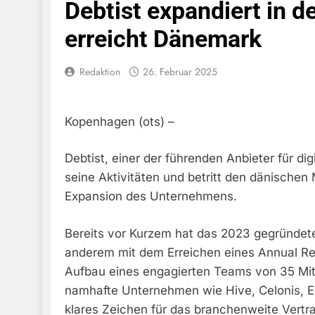
Debtist expandiert in d
6. August 2026
Bundespoliz
erreicht Dänemark
Fundtier
6. August 2026
Redaktion
26. Februar 2025
HZA-R: Zoll Dec
Schwarzarbeit F
6. August 2026
Bundespolizeidi
Kopenhagen (ots) –
Bundespolizei V
6. August 2026
Debtist, einer der führenden Anbieter für di
Bundespoliz
seine Aktivitäten und betritt den dänischen 
5. August 2026
Expansion des Unternehmens.
Bundespolizeid
Gefährlichen E
5. August 2026
Bereits vor Kurzem hat das 2023 gegründete
Bundespoliz
anderem mit dem Erreichen eines Annual Re
5. August 2026
Aufbau eines engagierten Teams von 35 Mita
FW-M: Brand
namhafte Unternehmen wie Hive, Celonis, En
5. August 2026
klares Zeichen für das branchenweite Vert