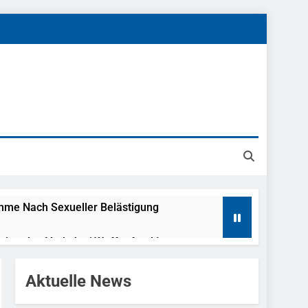
ahme Nach Sexueller Belästigung
reitenden Verkehr / Waffenfund Im
Aktuelle News
h Ungarn Beendet / Bundespolizei Nimmt