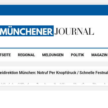
ener Journal
ünchen
TSEITE
REGIONAL
MELDUNGEN
POLITIK
MAGAZIN
eidirektion München: Notruf Per Knopfdruck / Schnelle Festn
idirektion München: Bundespolizei Kontrolliert Grenzübersch
irektion München: Schneller Festgenommen Als Die Reise Nac
n Ungarn Mit Auslieferungshaftbefehl Fest