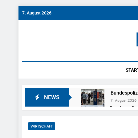
Skip
7. August 2026
to
content
Münch
News Rund Um M
STAR
Bundespoliz
NEWS
7. August 2026
Bundespolize
Fahrzeug
7. August 2026
WIRTSCHAFT
Bundespolizeid
Einen Gesuchte