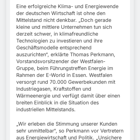
München:
Eine erfolgreiche Klima- und Energiewende
Beinahekollision an
5. August 2026
Bahnübergang in Aubing
der deutschen Wirtschaft ist ohne den
/ Bundespolizei ermittelt
Mittelstand nicht denkbar. „Doch gerade
wegen gefährlichen
kleine und mittlere Unternehmen tun sich
Eingriffs in den
derzeit schwer, in klimafreundliche
Bahnverkehr
Technologien zu investieren und ihre
Geschäftsmodelle entsprechend
auszurichten“, erklärte Thomas Perkmann,
Vorstandsvorsitzender der Westfalen-
Gruppe, beim Führungstreffen Energie im
Rahmen der E-World in Essen. Westfalen
versorgt rund 70.000 Gewerbekunden mit
Industriegasen, Kraftstoffen und
Wärmeenergie und verfügt damit über einen
breiten Einblick in die Situation des
industriellen Mittelstands.
„Wir erleben die Stimmung unserer Kunden
sehr unmittelbar“, so Perkmann vor Vertretern
aus Energiewirtschaft und Politik. „Unsichere