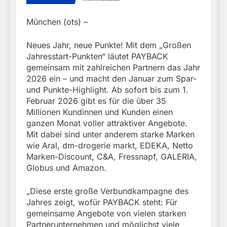
München:
Beinahekollision an
5. August 2026
Bahnübergang in Aubing
München (ots) –
/ Bundespolizei ermittelt
wegen gefährlichen
Neues Jahr, neue Punkte! Mit dem „Großen
Eingriffs in den
Jahresstart-Punkten“ läutet PAYBACK
Bahnverkehr
gemeinsam mit zahlreichen Partnern das Jahr
2026 ein – und macht den Januar zum Spar-
und Punkte-Highlight. Ab sofort bis zum 1.
Februar 2026 gibt es für die über 35
Millionen Kundinnen und Kunden einen
ganzen Monat voller attraktiver Angebote.
Mit dabei sind unter anderem starke Marken
wie Aral, dm-drogerie markt, EDEKA, Netto
Marken-Discount, C&A, Fressnapf, GALERIA,
Globus und Amazon.
„Diese erste große Verbundkampagne des
Jahres zeigt, wofür PAYBACK steht: Für
gemeinsame Angebote von vielen starken
Partnerunternehmen und möglichst viele