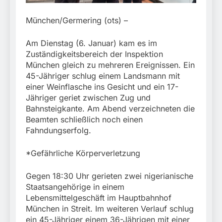
München: Mit dem
führt zur Sicherstellung
Kraftfahrzeug über die
3. August 2026
unversteuerter Zigaretten
Grenze
München/Germering (ots) –
und Einleitung eines
eingereist/Bundespolizei
Steuerstrafverfahrens
stellt Auto sicher
Am Dienstag (6. Januar) kam es im
Zuständigkeitsbereich der Inspektion
München gleich zu mehreren Ereignissen. Ein
45-Jähriger schlug einem Landsmann mit
einer Weinflasche ins Gesicht und ein 17-
Jähriger geriet zwischen Zug und
Bahnsteigkante. Am Abend verzeichneten die
Beamten schließlich noch einen
Fahndungserfolg.
*Gefährliche Körperverletzung
Gegen 18:30 Uhr gerieten zwei nigerianische
Staatsangehörige in einem
Lebensmittelgeschäft im Hauptbahnhof
München in Streit. Im weiteren Verlauf schlug
ein 45-Jähriger einem 36-Jährigen mit einer