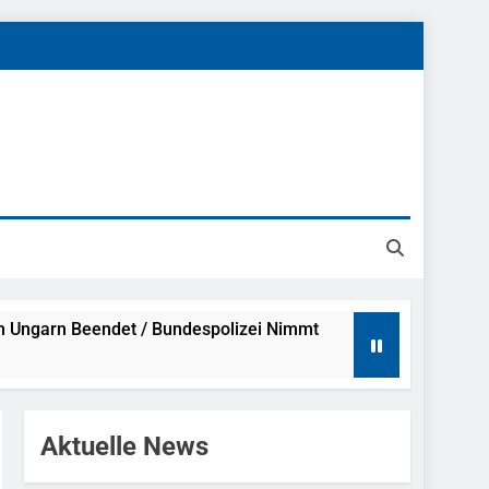
h Ungarn Beendet / Bundespolizei Nimmt
g Aufgefunden – Tierheim Übernimmt
Aktuelle News
tungen Ermittlungen Der Finanzkontrolle