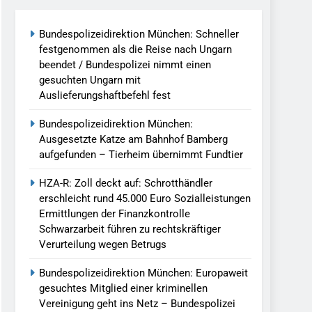
Bundespolizeidirektion München: Schneller
llen Vereinigung Geht Ins Netz –
festgenommen als die Reise nach Ungarn
beendet / Bundespolizei nimmt einen
gesuchten Ungarn mit
undespolizei In Saarbrücken
Auslieferungshaftbefehl fest
g / Bundespolizei Ermittelt Wegen
Bundespolizeidirektion München:
Ausgesetzte Katze am Bahnhof Bamberg
aufgefunden – Tierheim übernimmt Fundtier
en Fest / Mann Nach Gleissturz Verletzt
HZA-R: Zoll deckt auf: Schrotthändler
erschleicht rund 45.000 Euro Sozialleistungen
Ermittlungen der Finanzkontrolle
Schwarzarbeit führen zu rechtskräftiger
ersteckt Kontrolle In Waidhaus Führt
Verurteilung wegen Betrugs
verfahrens
Bundespolizeidirektion München: Europaweit
ngereist/Bundespolizei Stellt Auto
gesuchtes Mitglied einer kriminellen
Vereinigung geht ins Netz – Bundespolizei