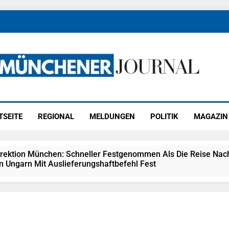
ener Journal
ünchen
TSEITE
REGIONAL
MELDUNGEN
POLITIK
MAGAZIN
irektion München: Schneller Festgenommen Als Die Reise Nac
n Ungarn Mit Auslieferungshaftbefehl Fest
eidirektion München: Ausgesetzte Katze Am Bahnhof Bamber
kt Auf: Schrotthändler Erschleicht Rund 45.000 Euro Sozialleis