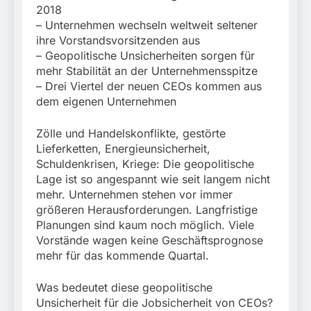
München: Mit dem
führt zur Sicherstellung
2018
Kraftfahrzeug über die
3. August 2026
unversteuerter Zigaretten
– Unternehmen wechseln weltweit seltener
Grenze
und Einleitung eines
ihre Vorstandsvorsitzenden aus
eingereist/Bundespolizei
Steuerstrafverfahrens
stellt Auto sicher
– Geopolitische Unsicherheiten sorgen für
mehr Stabilität an der Unternehmensspitze
– Drei Viertel der neuen CEOs kommen aus
dem eigenen Unternehmen
Zölle und Handelskonflikte, gestörte
Lieferketten, Energieunsicherheit,
Schuldenkrisen, Kriege: Die geopolitische
Lage ist so angespannt wie seit langem nicht
mehr. Unternehmen stehen vor immer
größeren Herausforderungen. Langfristige
Planungen sind kaum noch möglich. Viele
Vorstände wagen keine Geschäftsprognose
mehr für das kommende Quartal.
Was bedeutet diese geopolitische
Unsicherheit für die Jobsicherheit von CEOs?