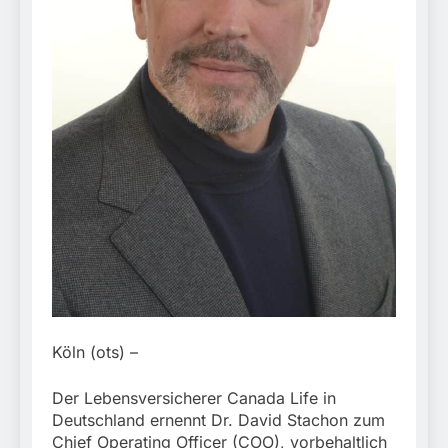
München:
Beinahekollision an
5. August 2026
Bahnübergang in Aubing
/ Bundespolizei ermittelt
wegen gefährlichen
Eingriffs in den
Bahnverkehr
Köln (ots) –
Der Lebensversicherer Canada Life in
Deutschland ernennt Dr. David Stachon zum
Chief Operating Officer (COO), vorbehaltlich