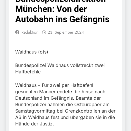
Knopfdruck / Schnelle
7. August 2026
München: Von der
Festnahme nach
Bundespolizeidirektion
sexueller Belästigung
München: Bundespolizei
Autobahn ins Gefängnis
kontrolliert
7. August 2026
grenzüberschreitenden
Bundespolizeidirektion
Redaktion
23. September 2024
Verkehr / Waffenfund im
München: Schneller
Fahrzeug
festgenommen als die
6. August 2026
Reise nach Ungarn
Bundespolizeidirektion
Waidhaus (ots) –
beendet / Bundespolizei
München: Ausgesetzte
nimmt einen gesuchten
Katze am Bahnhof
6. August 2026
Ungarn mit
Bundespolizei Waidhaus vollstreckt zwei
Bamberg aufgefunden –
HZA-R: Zoll deckt auf:
Auslieferungshaftbefehl
Tierheim übernimmt
Haftbefehle
Schrotthändler
fest
Fundtier
erschleicht rund 45.000
6. August 2026
Euro Sozialleistungen
Waidhaus – Für zwei per Haftbefehl
Bundespolizeidirektion
Ermittlungen der
gesuchten Männer endete die Reise nach
München: Europaweit
Finanzkontrolle
Deutschland im Gefängnis. Beamte der
gesuchtes Mitglied einer
6. August 2026
Schwarzarbeit führen zu
kriminellen Vereinigung
Bundespolizei nahmen die Osteuropäer am
Bundespolizeidirektion
rechtskräftiger
geht ins Netz –
Samstagvormittag bei Grenzkontrollen an der
München: Update zu den
Verurteilung wegen
Bundespolizei vollstreckt
A6 in Waidhaus fest und übergaben sie in die
Einsatzmaßnahmen der
Betrugs
5. August 2026
europäischen
Bundespolizei in
Hände der Justiz.
Bundespolizeidirektion
Auslieferungshaftbefehl
Saarbrücken