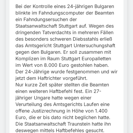
München:
Bei der Kontrolle eines 24-jährigen Bulgaren
Beinahekollision an
5. August 2026
Bahnübergang in Aubing
blinkte im Fahndungscomputer der Beamten
/ Bundespolizei ermittelt
ein Fahndungsersuchen der
wegen gefährlichen
Staatsanwaltschaft Stuttgart auf. Wegen des
Eingriffs in den
dringenden Tatverdachts in mehreren Fällen
Bahnverkehr
des besonders schweren Diebsstahls erließ
das Amtsgericht Stuttgart Untersuchungshaft
gegen den Bulgaren. Er soll zusammen mit
Komplizen im Raum Stuttgart Europalletten
im Wert von 8.000 Euro gestohlen haben.
Der 24-Jährige wurde festgenommen und wir
jetzt dem Haftrichter vorgeführt.
Nur kurze Zeit später stellten die Beamten
einen weiteren Haftbefehl fest. Ein 27-
jähriger Ungare hatte wegen einer
Verurteilung des Amtsgerichts Laufen eine
offene Justizrechnung in Höhe von 1.400
Euro, die er bis dato nicht beglichen hatte.
Die Staatsanwaltschaft Traunstein hatte ihn
deswegen mittels Haftbefehles gesucht.