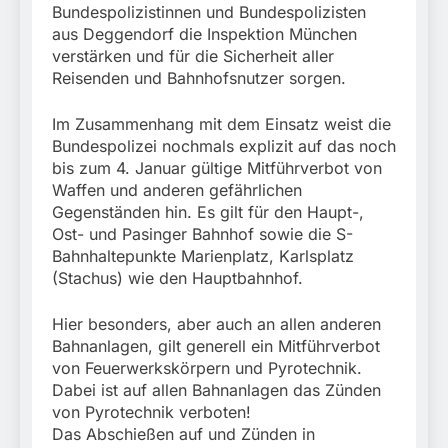
München: Mit dem
Bundespolizistinnen und Bundespolizisten
führt zur Sicherstellung
Kraftfahrzeug über die
3. August 2026
unversteuerter Zigaretten
aus Deggendorf die Inspektion München
Grenze
und Einleitung eines
verstärken und für die Sicherheit aller
eingereist/Bundespolizei
Steuerstrafverfahrens
Reisenden und Bahnhofsnutzer sorgen.
stellt Auto sicher
Im Zusammenhang mit dem Einsatz weist die
Bundespolizei nochmals explizit auf das noch
bis zum 4. Januar gültige Mitführverbot von
Waffen und anderen gefährlichen
Gegenständen hin. Es gilt für den Haupt-,
Ost- und Pasinger Bahnhof sowie die S-
Bahnhaltepunkte Marienplatz, Karlsplatz
(Stachus) wie den Hauptbahnhof.
Hier besonders, aber auch an allen anderen
Bahnanlagen, gilt generell ein Mitführverbot
von Feuerwerkskörpern und Pyrotechnik.
Dabei ist auf allen Bahnanlagen das Zünden
von Pyrotechnik verboten!
Das Abschießen auf und Zünden in