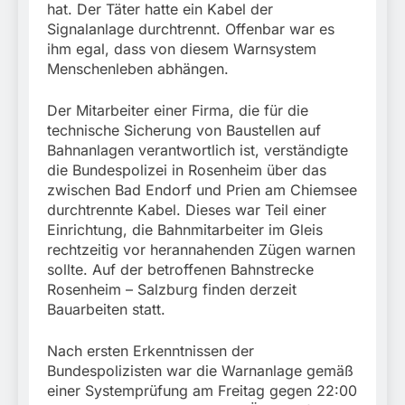
Mehr als 17.000
hat. Der Täter hatte ein Kabel der
Zigaretten in Fahrzeug
4. August 2026
Signalanlage durchtrennt. Offenbar war es
und Anhänger versteckt
ihm egal, dass von diesem Warnsystem
Kontrolle in Waidhaus
Menschenleben abhängen.
führt zur Sicherstellung
unversteuerter Zigaretten
und Einleitung eines
Der Mitarbeiter einer Firma, die für die
Steuerstrafverfahrens
technische Sicherung von Baustellen auf
Bahnanlagen verantwortlich ist, verständigte
die Bundespolizei in Rosenheim über das
zwischen Bad Endorf und Prien am Chiemsee
durchtrennte Kabel. Dieses war Teil einer
Einrichtung, die Bahnmitarbeiter im Gleis
rechtzeitig vor herannahenden Zügen warnen
sollte. Auf der betroffenen Bahnstrecke
Rosenheim – Salzburg finden derzeit
Bauarbeiten statt.
Nach ersten Erkenntnissen der
Bundespolizisten war die Warnanlage gemäß
einer Systemprüfung am Freitag gegen 22:00