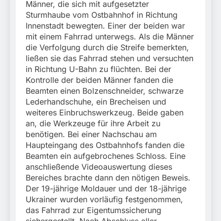
München:
Männer, die sich mit aufgesetzter
Beinahekollision an
5. August 2026
Sturmhaube vom Ostbahnhof in Richtung
Bahnübergang in Aubing
Innenstadt bewegten. Einer der beiden war
/ Bundespolizei ermittelt
mit einem Fahrrad unterwegs. Als die Männer
wegen gefährlichen
die Verfolgung durch die Streife bemerkten,
Eingriffs in den
Bahnverkehr
ließen sie das Fahrrad stehen und versuchten
in Richtung U-Bahn zu flüchten. Bei der
Kontrolle der beiden Männer fanden die
Beamten einen Bolzenschneider, schwarze
Lederhandschuhe, ein Brecheisen und
weiteres Einbruchswerkzeug. Beide gaben
an, die Werkzeuge für ihre Arbeit zu
benötigen. Bei einer Nachschau am
Haupteingang des Ostbahnhofs fanden die
Beamten ein aufgebrochenes Schloss. Eine
anschließende Videoauswertung dieses
Bereiches brachte dann den nötigen Beweis.
Der 19-jährige Moldauer und der 18-jährige
Ukrainer wurden vorläufig festgenommen,
das Fahrrad zur Eigentumssicherung