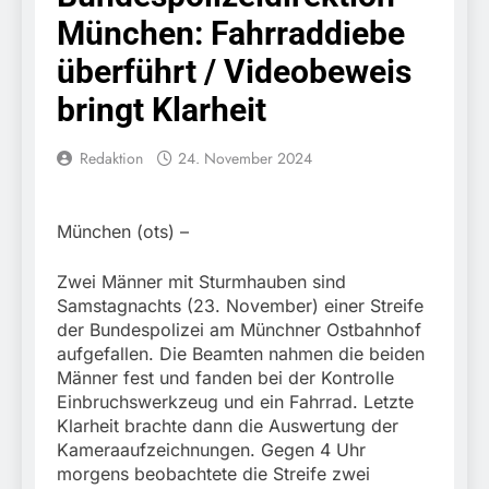
Knopfdruck / Schnelle
7. August 2026
München: Fahrraddiebe
Festnahme nach
Bundespolizeidirektion
sexueller Belästigung
München: Bundespolizei
überführt / Videobeweis
kontrolliert
7. August 2026
grenzüberschreitenden
bringt Klarheit
Bundespolizeidirektion
Verkehr / Waffenfund im
München: Schneller
Fahrzeug
festgenommen als die
Redaktion
24. November 2024
6. August 2026
Reise nach Ungarn
Bundespolizeidirektion
beendet / Bundespolizei
München: Ausgesetzte
nimmt einen gesuchten
Katze am Bahnhof
6. August 2026
München (ots) –
Ungarn mit
Bamberg aufgefunden –
HZA-R: Zoll deckt auf:
Auslieferungshaftbefehl
Tierheim übernimmt
Schrotthändler
fest
Zwei Männer mit Sturmhauben sind
Fundtier
erschleicht rund 45.000
6. August 2026
Samstagnachts (23. November) einer Streife
Euro Sozialleistungen
Bundespolizeidirektion
der Bundespolizei am Münchner Ostbahnhof
Ermittlungen der
München: Europaweit
aufgefallen. Die Beamten nahmen die beiden
Finanzkontrolle
gesuchtes Mitglied einer
6. August 2026
Männer fest und fanden bei der Kontrolle
Schwarzarbeit führen zu
kriminellen Vereinigung
Bundespolizeidirektion
rechtskräftiger
Einbruchswerkzeug und ein Fahrrad. Letzte
geht ins Netz –
München: Update zu den
Verurteilung wegen
Klarheit brachte dann die Auswertung der
Bundespolizei vollstreckt
Einsatzmaßnahmen der
Betrugs
5. August 2026
Kameraaufzeichnungen. Gegen 4 Uhr
europäischen
Bundespolizei in
Bundespolizeidirektion
Auslieferungshaftbefehl
morgens beobachtete die Streife zwei
Saarbrücken