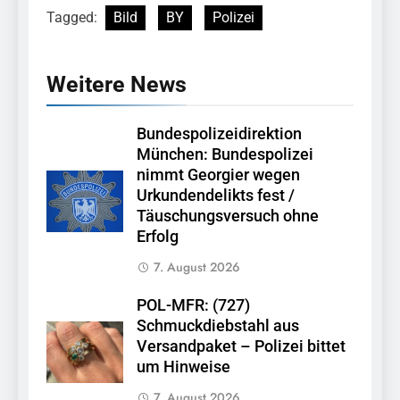
Tagged:
Bild
BY
Polizei
Weitere News
Bundespolizeidirektion
München: Bundespolizei
nimmt Georgier wegen
Urkundendelikts fest /
Täuschungsversuch ohne
Erfolg
7. August 2026
POL-MFR: (727)
Schmuckdiebstahl aus
Versandpaket – Polizei bittet
um Hinweise
7. August 2026