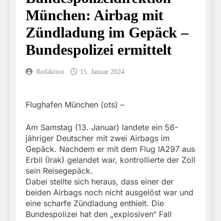
5. August 2026
Tatverdächtigen fest / Mann
München: Airbag mit
FW-M: Brand in
nach Gleissturz verletzt
stillgelegtem
Zündladung im Gepäck –
Bahngebäude (Sendling)
5. August 2026
HZA-R: Zoll deckt auf:
Bundespolizei ermittelt
Mehr als 17.000 Zigaretten
in Fahrzeug und Anhänger
4. August 2026
versteckt Kontrolle in
Redaktion
15. Januar 2024
Bundespolizeidirektion
Waidhaus führt zur
München: Mit dem
Sicherstellung unversteuerter
Kraftfahrzeug über die
Zigaretten und Einleitung
3. August 2026
Grenze
Flughafen München (ots) –
eines Steuerstrafverfahrens
Bundespolizeidirektion
eingereist/Bundespolizei
München: Unerlaubte
stellt Auto sicher
Einreise mit dem
Am Samstag (13. Januar) landete ein 56-
3. August 2026
Kraftfahrzeug/Bundespolizei
jähriger Deutscher mit zwei Airbags im
FW-M:
weist Beschuldigten nach
Gepäck. Nachdem er mit dem Flug IA297 aus
Wochenendrückblick der
Moldau zurück
Feuerwehr München für
Erbil (Irak) gelandet war, kontrollierte der Zoll
3. August 2026
den 31. Juli bis 2. August
sein Reisegepäck.
Bundespolizeidirektion
2026
München: Bundespolizei
Dabei stellte sich heraus, dass einer der
begleitet Fußballfans nach
beiden Airbags noch nicht ausgelöst war und
3. August 2026
Einsatz am Bahnhof
eine scharfe Zündladung enthielt. Die
FW-M: Technische
Dachau
Rettung in
Bundespolizei hat den „explosiven“ Fall
Tiefgaragenzufahrt