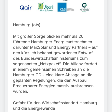
München:
Beinahekollision an
5. August 2026
Bahnübergang in Aubing
/ Bundespolizei ermittelt
wegen gefährlichen
Eingriffs in den
Hamburg (ots) –
Bahnverkehr
Mit großer Sorge blicken mehr als 20
führende Hamburger Energieunternehmen –
darunter MaxSolar und Energy Partners – auf
den kürzlich bekannt gewordenen Entwurf
des Bundeswirtschaftsministeriums zum
sogenannten „Netzpaket“. Die Allianz fordert
in einem gemeinsamen Schreiben an die
Hamburger CDU eine klare Absage an die
geplanten Regelungen, die den Ausbau
Erneuerbarer Energien massiv ausbremsen
würden.
Gefahr für den Wirtschaftsstandort Hamburg
und die Energiewende