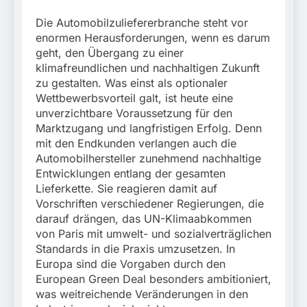
München:
Beinahekollision an
5. August 2026
Die Automobilzuliefererbranche steht vor
Bahnübergang in Aubing
enormen Herausforderungen, wenn es darum
/ Bundespolizei ermittelt
geht, den Übergang zu einer
wegen gefährlichen
Eingriffs in den
klimafreundlichen und nachhaltigen Zukunft
Bahnverkehr
zu gestalten. Was einst als optionaler
Wettbewerbsvorteil galt, ist heute eine
unverzichtbare Voraussetzung für den
Marktzugang und langfristigen Erfolg. Denn
mit den Endkunden verlangen auch die
Automobilhersteller zunehmend nachhaltige
Entwicklungen entlang der gesamten
Lieferkette. Sie reagieren damit auf
Vorschriften verschiedener Regierungen, die
darauf drängen, das UN-Klimaabkommen
von Paris mit umwelt- und sozialverträglichen
Standards in die Praxis umzusetzen. In
Europa sind die Vorgaben durch den
European Green Deal besonders ambitioniert,
was weitreichende Veränderungen in den