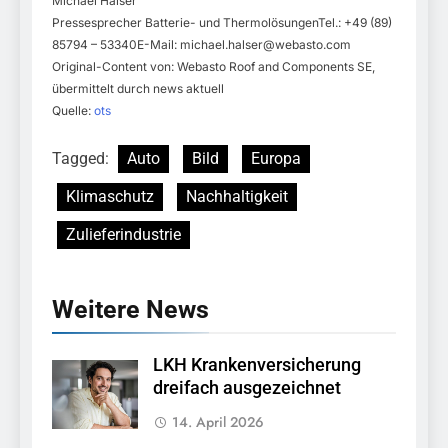
Michael Halser
Pressesprecher Batterie- und ThermolösungenTel.: +49 (89)
85794 – 53340E-Mail:
michael.halser@webasto.com
Original-Content von: Webasto Roof and Components SE,
übermittelt durch news aktuell
Quelle:
ots
Tagged:
Auto
Bild
Europa
Klimaschutz
Nachhaltigkeit
Zulieferindustrie
Weitere News
LKH Krankenversicherung
dreifach ausgezeichnet
14. April 2026