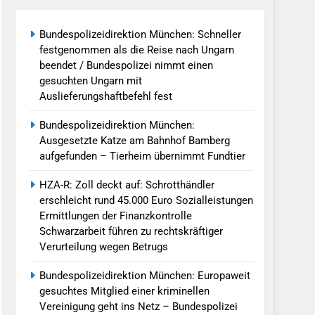
Bundespolizeidirektion München: Schneller
llen Vereinigung Geht Ins Netz –
festgenommen als die Reise nach Ungarn
beendet / Bundespolizei nimmt einen
gesuchten Ungarn mit
undespolizei In Saarbrücken
Auslieferungshaftbefehl fest
g / Bundespolizei Ermittelt Wegen
Bundespolizeidirektion München:
Ausgesetzte Katze am Bahnhof Bamberg
aufgefunden – Tierheim übernimmt Fundtier
en Fest / Mann Nach Gleissturz Verletzt
HZA-R: Zoll deckt auf: Schrotthändler
erschleicht rund 45.000 Euro Sozialleistungen
Ermittlungen der Finanzkontrolle
Schwarzarbeit führen zu rechtskräftiger
ersteckt Kontrolle In Waidhaus Führt
Verurteilung wegen Betrugs
verfahrens
Bundespolizeidirektion München: Europaweit
ngereist/Bundespolizei Stellt Auto
gesuchtes Mitglied einer kriminellen
Vereinigung geht ins Netz – Bundespolizei