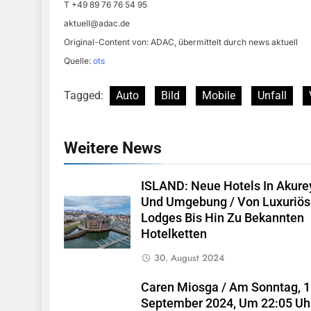
T +49 89 76 76 54 95
aktuell@adac.de
Original-Content von: ADAC, übermittelt durch news aktuell
Quelle:
ots
Tagged:
Auto
Bild
Mobile
Unfall
Weitere News
ISLAND: Neue Hotels In Akurey
Und Umgebung / Von Luxuriö
Lodges Bis Hin Zu Bekannten
Hotelketten
30. August 2024
Caren Miosga / Am Sonntag, 1
September 2024, Um 22:05 Uh