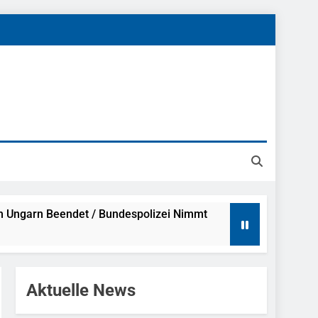
h Ungarn Beendet / Bundespolizei Nimmt
g Aufgefunden – Tierheim Übernimmt
Aktuelle News
tungen Ermittlungen Der Finanzkontrolle