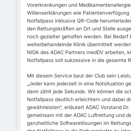
Vorerkrankungen und Medikamentenallergien
Willenserklärungen wie Patientenverfügung 
Notfallpass inklusive QR-Code herunterlade
den Rettungskräften an Ort und Stelle ausge
noch gezielter geholfen werden. Bei Bedarf 
weiterbehandelnde Klinik übermittelt werden.
NIDA des ADAC Partners medDV arbeiten, k
Notfallpass soll sukzessive in die gesamte R
Mit diesem Service baut der Club sein Lei
„Jeder kann jederzeit in eine Notsituation 
dann zählt jede Sekunde. Wir können die schn
Notfallpass deutlich erleichtern und dabei d
gewährleisten“, erläutert ADAC Vorstand Dr. 
gemeinsam mit der ADAC Luftrettung und d
ganzheitliche Softwarelösungen im Rettungs
den Notfallpass in die Rettungskette zu int