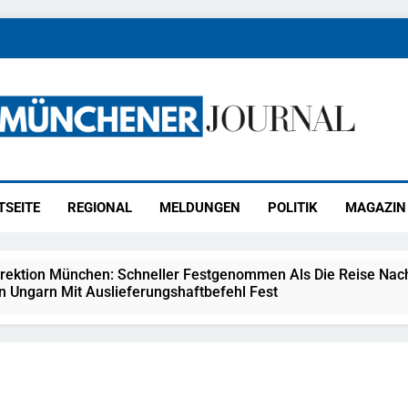
ener Journal
ünchen
TSEITE
REGIONAL
MELDUNGEN
POLITIK
MAGAZIN
irektion München: Schneller Festgenommen Als Die Reise Nac
n Ungarn Mit Auslieferungshaftbefehl Fest
eidirektion München: Ausgesetzte Katze Am Bahnhof Bamber
kt Auf: Schrotthändler Erschleicht Rund 45.000 Euro Sozialleis