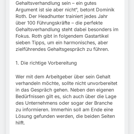
München:
Gehaltsverhandlung sein – ein gutes
Beinahekollision an
5. August 2026
Argument ist sie aber nicht“, betont Dominik
Bahnübergang in Aubing
Roth. Der Headhunter trainiert jedes Jahr
/ Bundespolizei ermittelt
über 100 Führungskräfte – die perfekte
wegen gefährlichen
Eingriffs in den
Gehaltsverhandlung steht dabei besonders im
Bahnverkehr
Fokus. Roth gibt in folgendem Gastartikel
sieben Tipps, um ein harmonisches, aber
zielführendes Gehaltsgespräch zu führen.
1. Die richtige Vorbereitung
Wer mit dem Arbeitgeber über sein Gehalt
verhandeln möchte, sollte nicht unvorbereitet
in das Gespräch gehen. Neben den eigenen
Bedürfnissen gilt es, sich auch über die Lage
des Unternehmens oder sogar der Branche
zu informieren. Immerhin soll am Ende eine
Lösung gefunden werden, die beiden Seiten
hilft.