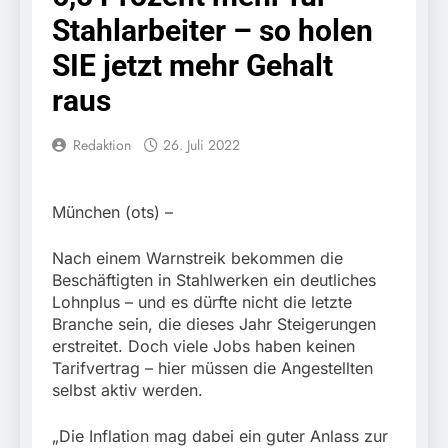
Knopfdruck / Schnelle
7. August 2026
Stahlarbeiter – so holen
Festnahme nach
Bundespolizeidirektion
sexueller Belästigung
München: Bundespolizei
SIE jetzt mehr Gehalt
kontrolliert
7. August 2026
grenzüberschreitenden
raus
Bundespolizeidirektion
Verkehr / Waffenfund im
München: Schneller
Fahrzeug
festgenommen als die
Redaktion
26. Juli 2022
6. August 2026
Reise nach Ungarn
Bundespolizeidirektion
beendet / Bundespolizei
München: Ausgesetzte
nimmt einen gesuchten
Katze am Bahnhof
6. August 2026
München (ots) –
Ungarn mit
Bamberg aufgefunden –
HZA-R: Zoll deckt auf:
Auslieferungshaftbefehl
Tierheim übernimmt
Schrotthändler
fest
Nach einem Warnstreik bekommen die
Fundtier
erschleicht rund 45.000
6. August 2026
Beschäftigten in Stahlwerken ein deutliches
Euro Sozialleistungen
Bundespolizeidirektion
Lohnplus – und es dürfte nicht die letzte
Ermittlungen der
München: Europaweit
Branche sein, die dieses Jahr Steigerungen
Finanzkontrolle
gesuchtes Mitglied einer
6. August 2026
erstreitet. Doch viele Jobs haben keinen
Schwarzarbeit führen zu
kriminellen Vereinigung
Bundespolizeidirektion
rechtskräftiger
Tarifvertrag – hier müssen die Angestellten
geht ins Netz –
München: Update zu den
Verurteilung wegen
selbst aktiv werden.
Bundespolizei vollstreckt
Einsatzmaßnahmen der
Betrugs
5. August 2026
europäischen
Bundespolizei in
Bundespolizeidirektion
Auslieferungshaftbefehl
„Die Inflation mag dabei ein guter Anlass zur
Saarbrücken