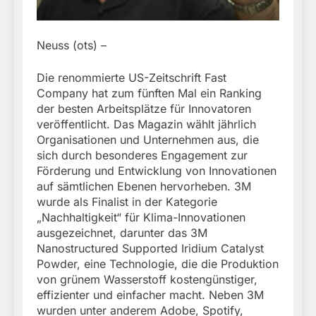
München:
Beinahekollision an
5. August 2026
Bahnübergang in Aubing
/ Bundespolizei ermittelt
Neuss (ots) –
wegen gefährlichen
Eingriffs in den
Die renommierte US-Zeitschrift Fast
Bahnverkehr
Company hat zum fünften Mal ein Ranking
der besten Arbeitsplätze für Innovatoren
veröffentlicht. Das Magazin wählt jährlich
Organisationen und Unternehmen aus, die
sich durch besonderes Engagement zur
Förderung und Entwicklung von Innovationen
auf sämtlichen Ebenen hervorheben. 3M
wurde als Finalist in der Kategorie
„Nachhaltigkeit“ für Klima-Innovationen
ausgezeichnet, darunter das 3M
Nanostructured Supported Iridium Catalyst
Powder, eine Technologie, die die Produktion
von grünem Wasserstoff kostengünstiger,
effizienter und einfacher macht. Neben 3M
wurden unter anderem Adobe, Spotify,