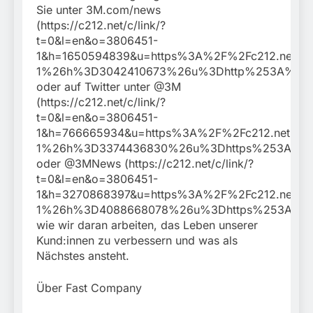
Sie unter 3M.com/news
(https://c212.net/c/link/?
t=0&l=en&o=3806451-
1&h=1650594839&u=https%3A%2F%2Fc212.net
1%26h%3D3042410673%26u%3Dhttp%253A%25
oder auf Twitter unter @3M
(https://c212.net/c/link/?
t=0&l=en&o=3806451-
1&h=766665934&u=https%3A%2F%2Fc212.net%
1%26h%3D3374436830%26u%3Dhttps%253A%2
oder @3MNews (https://c212.net/c/link/?
t=0&l=en&o=3806451-
1&h=3270868397&u=https%3A%2F%2Fc212.net
1%26h%3D4088668078%26u%3Dhttps%253A%25
wie wir daran arbeiten, das Leben unserer
Kund:innen zu verbessern und was als
Nächstes ansteht.
Über Fast Company