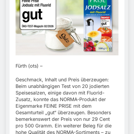
München:
Beinahekollision an
5. August 2026
Bahnübergang in Aubing
/ Bundespolizei ermittelt
wegen gefährlichen
Eingriffs in den
Bahnverkehr
Fürth (ots) –
Geschmack, Inhalt und Preis überzeugen:
Beim unabhängigen Test von 20 jodierten
Speisesalzen, einige davon mit Fluorid-
Zusatz, konnte das NORMA-Produkt der
Eigenmarke FEINE PRISE mit dem
Gesamturteil „gut“ überzeugen. Besonders
bemerkenswert der Preis von nur 29 Cent
pro 500 Gramm. Ein weiterer Beleg für die
hohe Qualität des NORMA-Sortiments – zu