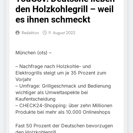
Einreisekontrolle sicher
10. August 2026
den Holzkohlegrill – weil
Strafverfahren wegen
Bundespolizeidirektion
Verstoßes gegen das
München: Bundespolizei
es ihnen schmeckt
Betäubungsmittelgesetz
nimmt Georgier wegen
7. August 2026
eingeleitet.
Urkundendelikts fest /
POL-MFR: (727)
Redaktion
9. August 2022
Täuschungsversuch ohne
Schmuckdiebstahl aus
Erfolg
Versandpaket – Polizei
7. August 2026
bittet um Hinweise
Bundespolizeidirektion
München (ots) –
München: Notruf per
Knopfdruck / Schnelle
7. August 2026
– Nachfrage nach Holzkohle- und
Festnahme nach
Bundespolizeidirektion
sexueller Belästigung
Elektrogrills steigt um je 35 Prozent zum
München: Bundespolizei
Vorjahr
kontrolliert
7. August 2026
– Umfrage: Grillgeschmack und Bedienung
grenzüberschreitenden
Bundespolizeidirektion
Verkehr / Waffenfund im
wichtiger als Umweltaspekte bei
München: Schneller
Fahrzeug
Kaufentscheidung
festgenommen als die
6. August 2026
– CHECK24-Shopping: über zehn Millionen
Reise nach Ungarn
Bundespolizeidirektion
beendet / Bundespolizei
Produkte bei mehr als 10.000 Onlineshops
München: Ausgesetzte
nimmt einen gesuchten
Katze am Bahnhof
6. August 2026
Ungarn mit
Bamberg aufgefunden –
Fast 50 Prozent der Deutschen bevorzugen
HZA-R: Zoll deckt auf:
Auslieferungshaftbefehl
Tierheim übernimmt
den Holzkohlegrill