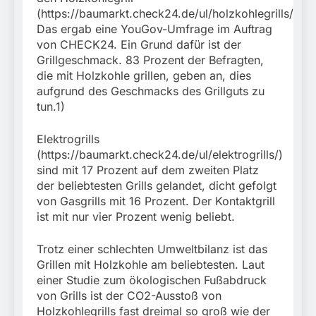
Schrotthändler
fest
Fundtier
(https://baumarkt.check24.de/ul/holzkohlegrills/).
erschleicht rund 45.000
6. August 2026
Euro Sozialleistungen
Das ergab eine YouGov-Umfrage im Auftrag
Ermittlungen der
von CHECK24. Ein Grund dafür ist der
Finanzkontrolle
Grillgeschmack. 83 Prozent der Befragten,
Schwarzarbeit führen zu
die mit Holzkohle grillen, geben an, dies
rechtskräftiger
aufgrund des Geschmacks des Grillguts zu
Verurteilung wegen
tun.1)
Betrugs
Elektrogrills
(https://baumarkt.check24.de/ul/elektrogrills/)
sind mit 17 Prozent auf dem zweiten Platz
der beliebtesten Grills gelandet, dicht gefolgt
von Gasgrills mit 16 Prozent. Der Kontaktgrill
ist mit nur vier Prozent wenig beliebt.
Trotz einer schlechten Umweltbilanz ist das
Grillen mit Holzkohle am beliebtesten. Laut
einer Studie zum ökologischen Fußabdruck
von Grills ist der CO2-Ausstoß von
Holzkohlegrills fast dreimal so groß wie der