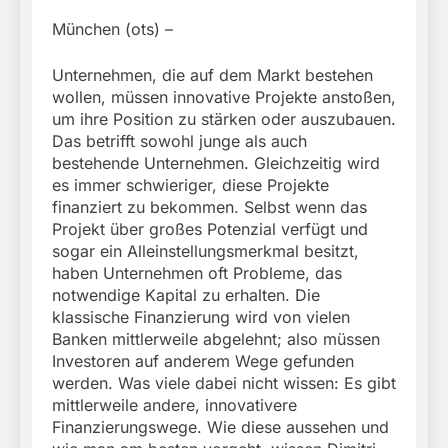
München:
Beinahekollision an
5. August 2026
München (ots) –
Bahnübergang in Aubing
/ Bundespolizei ermittelt
Unternehmen, die auf dem Markt bestehen
wegen gefährlichen
wollen, müssen innovative Projekte anstoßen,
Eingriffs in den
Bahnverkehr
um ihre Position zu stärken oder auszubauen.
Das betrifft sowohl junge als auch
bestehende Unternehmen. Gleichzeitig wird
es immer schwieriger, diese Projekte
finanziert zu bekommen. Selbst wenn das
Projekt über großes Potenzial verfügt und
sogar ein Alleinstellungsmerkmal besitzt,
haben Unternehmen oft Probleme, das
notwendige Kapital zu erhalten. Die
klassische Finanzierung wird von vielen
Banken mittlerweile abgelehnt; also müssen
Investoren auf anderem Wege gefunden
werden. Was viele dabei nicht wissen: Es gibt
mittlerweile andere, innovativere
Finanzierungswege. Wie diese aussehen und