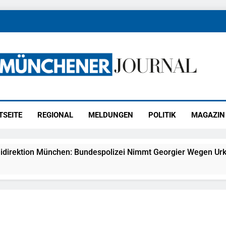
ener Journal
ünchen
TSEITE
REGIONAL
MELDUNGEN
POLITIK
MAGAZIN
idirektion München: Bundespolizei Nimmt Georgier Wegen Urk
27) Schmuckdiebstahl Aus Versandpaket – Polizei Bittet Um 
eidirektion München: Notruf Per Knopfdruck / Schnelle Festn