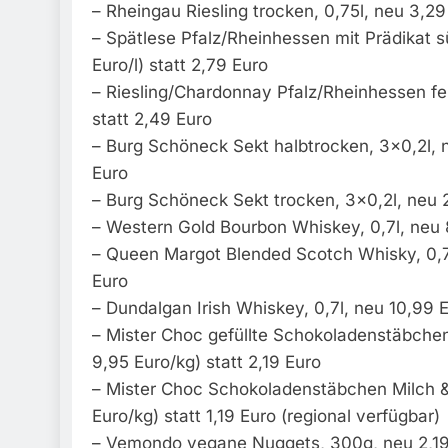
– Rheingau Riesling trocken, 0,75l, neu 3,29
– Spätlese Pfalz/Rheinhessen mit Prädikat s
Euro/l) statt 2,79 Euro
– Riesling/Chardonnay Pfalz/Rheinhessen fei
statt 2,49 Euro
– Burg Schöneck Sekt halbtrocken, 3×0,2l, n
Euro
– Burg Schöneck Sekt trocken, 3×0,2l, neu 2
– Western Gold Bourbon Whiskey, 0,7l, neu 8
– Queen Margot Blended Scotch Whisky, 0,7l,
Euro
– Dundalgan Irish Whiskey, 0,7l, neu 10,99 E
– Mister Choc gefüllte Schokoladenstäbchen
9,95 Euro/kg) statt 2,19 Euro
– Mister Choc Schokoladenstäbchen Milch &
Euro/kg) statt 1,19 Euro (regional verfügbar)
– Vemondo vegane Nuggets, 300g, neu 2,19 E