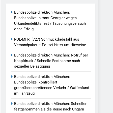
reitenden Verkehr / Waffenfund Im
Bundespolizeidirektion München:
Bundespolizei nimmt Georgier wegen
h Ungarn Beendet / Bundespolizei Nimmt
Urkundendelikts fest / Täuschungsversuch
ohne Erfolg
g Aufgefunden – Tierheim Übernimmt
POL-MFR: (727) Schmuckdiebstahl aus
Versandpaket – Polizei bittet um Hinweise
tungen Ermittlungen Der Finanzkontrolle
Bundespolizeidirektion München: Notruf per
Knopfdruck / Schnelle Festnahme nach
sexueller Belästigung
llen Vereinigung Geht Ins Netz –
Bundespolizeidirektion München:
Bundespolizei kontrolliert
grenzüberschreitenden Verkehr / Waffenfund
undespolizei In Saarbrücken
im Fahrzeug
g / Bundespolizei Ermittelt Wegen
Bundespolizeidirektion München: Schneller
festgenommen als die Reise nach Ungarn