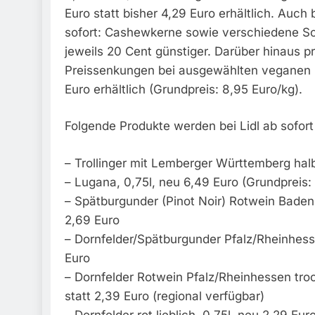
Euro statt bisher 4,29 Euro erhältlich. Auc
sofort: Cashewkerne sowie verschiedene So
jeweils 20 Cent günstiger. Darüber hinaus p
Preissenkungen bei ausgewählten veganen Pr
Euro erhältlich (Grundpreis: 8,95 Euro/kg).
Folgende Produkte werden bei Lidl ab sofort
– Trollinger mit Lemberger Württemberg halb
– Lugana, 0,75l, neu 6,49 Euro (Grundpreis: 
– Spätburgunder (Pinot Noir) Rotwein Baden, 
2,69 Euro
– Dornfelder/Spätburgunder Pfalz/Rheinhesse
Euro
– Dornfelder Rotwein Pfalz/Rheinhessen troc
statt 2,39 Euro (regional verfügbar)
– Dornfelder rot lieblich, 0,75l, neu 2,29 Eur