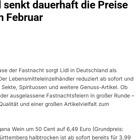
l senkt dauerhaft die Preise
idirektion München: Bundespolizei Kontrolliert Grenzübersch
m Februar
irektion München: Schneller Festgenommen Als Die Reise Nac
n Ungarn Mit Auslieferungshaftbefehl Fest
eidirektion München: Ausgesetzte Katze Am Bahnhof Bamber
kt Auf: Schrotthändler Erschleicht Rund 45.000 Euro Sozialleis
se der Fastnacht sorgt Lidl in Deutschland als
ühren Zu Rechtskräftiger Verurteilung Wegen Betrugs
Der Lebensmitteleinzelhändler reduziert ab sofort und
 Sekte, Spirituosen und weitere Genuss-Artikel. Ob
rektion München: Europaweit Gesuchtes Mitglied Einer Krimine
ollstreckt Europäischen Auslieferungshaftbefehl
der ausgelassene Fastnachtsfeiern in großer Runde –
ualität und einer großen Artikelvielfalt zum
eidirektion München: Update Zu Den Einsatzmaßnahmen Der B
irektion München: Beinahekollision An Bahnübergang In Aubin
ugana Wein um 50 Cent auf 6,49 Euro (Grundpreis:
ingriffs In Den Bahnverkehr
ürttemberg halbtrocken ist ab sofort bereits für 3,99