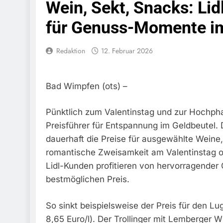
Wein, Sekt, Snacks: Lid
Bundespolize
Fahrzeug
für Genuss-Momente i
7. August 2026
Bundespolizeid
Redaktion
12. Februar 2026
Einen Gesuchte
6. August 2026
Bundespoliz
Fundtier
Bad Wimpfen (ots) –
6. August 2026
HZA-R: Zoll Dec
Pünktlich zum Valentinstag und zur Hochpha
Schwarzarbeit F
Preisführer für Entspannung im Geldbeutel. 
6. August 2026
dauerhaft die Preise für ausgewählte Weine,
Bundespolizeidi
Bundespolizei V
romantische Zweisamkeit am Valentinstag o
6. August 2026
Lidl-Kunden profitieren von hervorragender Q
Bundespoliz
bestmöglichen Preis.
5. August 2026
Bundespolizeid
So sinkt beispielsweise der Preis für den L
Gefährlichen E
8,65 Euro/l). Der Trollinger mit Lemberger W
5. August 2026