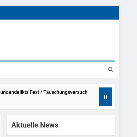
undendelikts Fest / Täuschungsversuch
Hinweise
Aktuelle News
ahme Nach Sexueller Belästigung