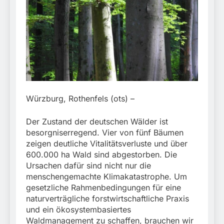
München:
Beinahekollision an
5. August 2026
Bahnübergang in Aubing
/ Bundespolizei ermittelt
wegen gefährlichen
Eingriffs in den
Bahnverkehr
Würzburg, Rothenfels (ots) –
Der Zustand der deutschen Wälder ist
besorgniserregend. Vier von fünf Bäumen
zeigen deutliche Vitalitätsverluste und über
600.000 ha Wald sind abgestorben. Die
Ursachen dafür sind nicht nur die
menschengemachte Klimakatastrophe. Um
gesetzliche Rahmenbedingungen für eine
naturverträgliche forstwirtschaftliche Praxis
und ein ökosystembasiertes
Waldmanagement zu schaffen, brauchen wir