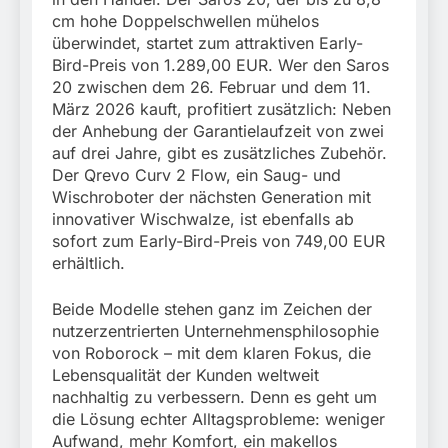
München:
cm hohe Doppelschwellen mühelos
Beinahekollision an
5. August 2026
Bahnübergang in Aubing
überwindet, startet zum attraktiven Early-
/ Bundespolizei ermittelt
Bird-Preis von 1.289,00 EUR. Wer den Saros
wegen gefährlichen
20 zwischen dem 26. Februar und dem 11.
Eingriffs in den
März 2026 kauft, profitiert zusätzlich: Neben
Bahnverkehr
der Anhebung der Garantielaufzeit von zwei
auf drei Jahre, gibt es zusätzliches Zubehör.
Der Qrevo Curv 2 Flow, ein Saug- und
Wischroboter der nächsten Generation mit
innovativer Wischwalze, ist ebenfalls ab
sofort zum Early-Bird-Preis von 749,00 EUR
erhältlich.
Beide Modelle stehen ganz im Zeichen der
nutzerzentrierten Unternehmensphilosophie
von Roborock – mit dem klaren Fokus, die
Lebensqualität der Kunden weltweit
nachhaltig zu verbessern. Denn es geht um
die Lösung echter Alltagsprobleme: weniger
Aufwand, mehr Komfort, ein makellos