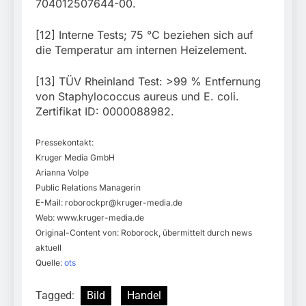
704012507644-00.
[12] Interne Tests; 75 °C beziehen sich auf
die Temperatur am internen Heizelement.
[13] TÜV Rheinland Test: >99 % Entfernung
von Staphylococcus aureus und E. coli.
Zertifikat ID: 0000088982.
Pressekontakt:
Kruger Media GmbH
Arianna Volpe
Public Relations Managerin
E-Mail:
roborockpr@kruger-media.de
Web: www.kruger-media.de
Original-Content von: Roborock, übermittelt durch news
aktuell
Quelle:
ots
Tagged:
Bild
Handel