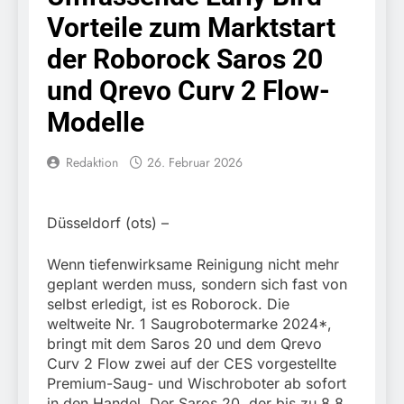
Knopfdruck / Schnelle
7. August 2026
Vorteile zum Marktstart
Festnahme nach
Bundespolizeidirektion
sexueller Belästigung
München: Bundespolizei
der Roborock Saros 20
kontrolliert
7. August 2026
grenzüberschreitenden
und Qrevo Curv 2 Flow-
Bundespolizeidirektion
Verkehr / Waffenfund im
München: Schneller
Modelle
Fahrzeug
festgenommen als die
6. August 2026
Reise nach Ungarn
Bundespolizeidirektion
beendet / Bundespolizei
Redaktion
26. Februar 2026
München: Ausgesetzte
nimmt einen gesuchten
Katze am Bahnhof
6. August 2026
Ungarn mit
Bamberg aufgefunden –
HZA-R: Zoll deckt auf:
Auslieferungshaftbefehl
Tierheim übernimmt
Düsseldorf (ots) –
Schrotthändler
fest
Fundtier
erschleicht rund 45.000
6. August 2026
Euro Sozialleistungen
Wenn tiefenwirksame Reinigung nicht mehr
Bundespolizeidirektion
Ermittlungen der
geplant werden muss, sondern sich fast von
München: Europaweit
Finanzkontrolle
selbst erledigt, ist es Roborock. Die
gesuchtes Mitglied einer
6. August 2026
Schwarzarbeit führen zu
kriminellen Vereinigung
weltweite Nr. 1 Saugrobotermarke 2024*,
Bundespolizeidirektion
rechtskräftiger
geht ins Netz –
bringt mit dem Saros 20 und dem Qrevo
München: Update zu den
Verurteilung wegen
Bundespolizei vollstreckt
Curv 2 Flow zwei auf der CES vorgestellte
Einsatzmaßnahmen der
Betrugs
5. August 2026
europäischen
Bundespolizei in
Premium-Saug- und Wischroboter ab sofort
Bundespolizeidirektion
Auslieferungshaftbefehl
Saarbrücken
in den Handel. Der Saros 20, der bis zu 8,8