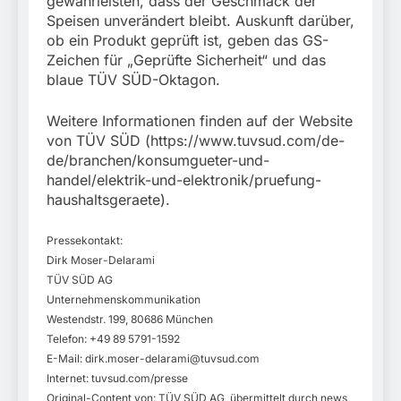
gewährleisten, dass der Geschmack der
Speisen unverändert bleibt. Auskunft darüber,
ob ein Produkt geprüft ist, geben das GS-
Zeichen für „Geprüfte Sicherheit“ und das
blaue TÜV SÜD-Oktagon.
Weitere Informationen finden auf der Website
von TÜV SÜD (https://www.tuvsud.com/de-
de/branchen/konsumgueter-und-
handel/elektrik-und-elektronik/pruefung-
haushaltsgeraete).
Pressekontakt:
Dirk Moser-Delarami
TÜV SÜD AG
Unternehmenskommunikation
Westendstr. 199, 80686 München
Telefon: +49 89 5791-1592
E-Mail:
dirk.moser-delarami@tuvsud.com
Internet: tuvsud.com/presse
Original-Content von: TÜV SÜD AG, übermittelt durch news