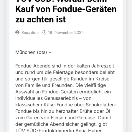
Knopfdruck / Schnelle
7. August 2026
Kauf von Fondue-Geräten
Festnahme nach
Bundespolizeidirektion
sexueller Belästigung
München: Bundespolizei
zu achten ist
kontrolliert
7. August 2026
grenzüberschreitenden
Bundespolizeidirektion
Redaktion
18. November 2024
Verkehr / Waffenfund im
München: Schneller
Fahrzeug
festgenommen als die
6. August 2026
Reise nach Ungarn
Bundespolizeidirektion
München (ots) –
beendet / Bundespolizei
München: Ausgesetzte
nimmt einen gesuchten
Katze am Bahnhof
6. August 2026
Ungarn mit
Fondue-Abende sind in der kalten Jahreszeit
Bamberg aufgefunden –
HZA-R: Zoll deckt auf:
Auslieferungshaftbefehl
Tierheim übernimmt
und rund um die Feiertage besonders beliebt
Schrotthändler
fest
Fundtier
und sorgen für gesellige Runden im Kreise
erschleicht rund 45.000
6. August 2026
von Familie und Freunden. Die vielfältige
Euro Sozialleistungen
Bundespolizeidirektion
Ermittlungen der
Auswahl an Fondue-Geräten ermöglicht ein
München: Europaweit
Finanzkontrolle
individuelles Genusserlebnis – von
gesuchtes Mitglied einer
6. August 2026
Schwarzarbeit führen zu
klassischem Käse-Fondue über Schokoladen-
kriminellen Vereinigung
Bundespolizeidirektion
rechtskräftiger
geht ins Netz –
Fondue bis hin zu herzhafter Brühe oder Öl
München: Update zu den
Verurteilung wegen
Bundespolizei vollstreckt
zum Garen von Fleisch und Gemüse. Damit
Einsatzmaßnahmen der
Betrugs
5. August 2026
europäischen
der gemütliche Abend sicher gelingt, gibt
Bundespolizei in
Bundespolizeidirektion
Auslieferungshaftbefehl
Saarbrücken
TÜV SÜD-Produktexpertin Anna Huber