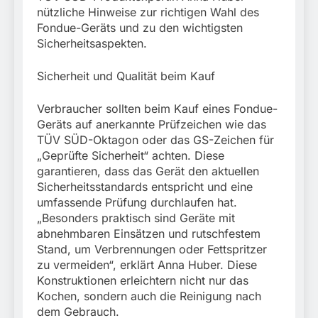
München:
nützliche Hinweise zur richtigen Wahl des
Beinahekollision an
5. August 2026
Fondue-Geräts und zu den wichtigsten
Bahnübergang in Aubing
/ Bundespolizei ermittelt
Sicherheitsaspekten.
wegen gefährlichen
Eingriffs in den
Sicherheit und Qualität beim Kauf
Bahnverkehr
Verbraucher sollten beim Kauf eines Fondue-
Geräts auf anerkannte Prüfzeichen wie das
TÜV SÜD-Oktagon oder das GS-Zeichen für
„Geprüfte Sicherheit“ achten. Diese
garantieren, dass das Gerät den aktuellen
Sicherheitsstandards entspricht und eine
umfassende Prüfung durchlaufen hat.
„Besonders praktisch sind Geräte mit
abnehmbaren Einsätzen und rutschfestem
Stand, um Verbrennungen oder Fettspritzer
zu vermeiden“, erklärt Anna Huber. Diese
Konstruktionen erleichtern nicht nur das
Kochen, sondern auch die Reinigung nach
dem Gebrauch.