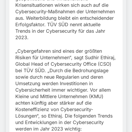
München: Mit dem
führt zur Sicherstellung
Krisensituationen wirken sich auch auf die
Kraftfahrzeug über die
3. August 2026
unversteuerter Zigaretten
Cybersecurity-Maßnahmen der Unternehmen
Grenze
und Einleitung eines
eingereist/Bundespolizei
aus. Weiterbildung bleibt ein entscheidender
Steuerstrafverfahrens
stellt Auto sicher
Erfolgsfaktor. TÜV SÜD nennt aktuelle
Trends in der Cybersecurity für das Jahr
2023.
„Cybergefahren sind eines der größten
Risiken für Unternehmen“, sagt Sudhir Ethiraj,
Global Head of Cybersecurity Office (CSO)
bei TÜV SÜD. „Durch die Bedrohungslage
sowie durch neue Regularien und deren
Umsetzung werden Investitionen in
Cybersicherheit immer wichtiger. Vor allem
Kleine und Mittlere Unternehmen (KMU)
achten künftig aber stärker auf die
Kosteneffizienz von Cybersecurity-
Lösungen“, so Ethiraj. Die folgenden Trends
und Entwicklungen in der Cybersecurity
werden im Jahr 2023 wichtig: