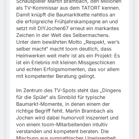
München:
Schauspieler Martin Brambach, den Millionen
Beinahekollision an
als TV-Kommissar aus dem TATORT kennen.
5. August 2026
Bahnübergang in Aubing
Damit knüpft die Baumarktkette nahtlos an
/ Bundespolizei ermittelt
die erfolgreiche Frühjahrskampagne an und
wegen gefährlichen
setzt mit DIYJochen67 erneut ein markantes
Eingriffs in den
Zeichen in der Welt des Selbermachens.
Bahnverkehr
Unter dem bewährten Motto „Respekt, wer’s
selber macht“ macht toom deutlich, dass
Heimwerken weit mehr ist als ein Projekt: Es
ist ein Erlebnis mit kleinen Missgeschicken
und echten Erfolgsmomenten, das vor allem
mit kompetenter Beratung gelingt.
Im Zentrum des TV-Spots steht das „Dingens
für die Spüle“ als Sinnbild für typische
Baumarkt-Momente, in denen einem der
richtige Begriff fehlt. Martin Brambach als
Jochen wird dabei humorvoll inszeniert und
von einem toom-Mitarbeitenden intuitiv
verstanden und kompetent beraten. Die
Mischung aus sympathischer Unwissenheit,