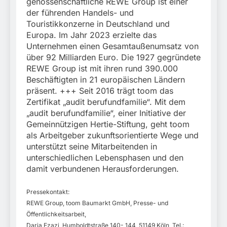
genossenschaftliche REWE Group ist einer
der führenden Handels- und
Touristikkonzerne in Deutschland und
Europa. Im Jahr 2023 erzielte das
Unternehmen einen Gesamtaußenumsatz von
über 92 Milliarden Euro. Die 1927 gegründete
REWE Group ist mit ihren rund 390.000
Beschäftigten in 21 europäischen Ländern
präsent. +++ Seit 2016 trägt toom das
Zertifikat „audit berufundfamilie“. Mit dem
„audit berufundfamilie“, einer Initiative der
Gemeinnützigen Hertie-Stiftung, geht toom
als Arbeitgeber zukunftsorientierte Wege und
unterstützt seine Mitarbeitenden in
unterschiedlichen Lebensphasen und den
damit verbundenen Herausforderungen.
Pressekontakt:
REWE Group, toom Baumarkt GmbH, Presse- und
Öffentlichkeitsarbeit,
Daria Ezazi, Humboldtstraße 140- 144, 51149 Köln, Tel.: