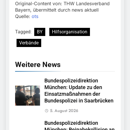
Original-Content von: THW Landesverband
Bayern, übermittelt durch news aktuell
Quelle:
ots
Tagged:
BY
Hilfsorganisation
Verbände
Weitere News
Bundespolizeidirektion
München: Update zu den
Einsatzmaßnahmen der
Bundespolizei in Saarbrücken
5. August 2026
Bundespolizeidirektion
München: Beinahekollision an