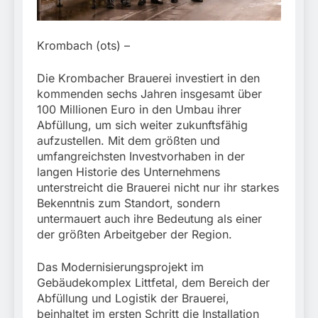
München:
Beinahekollision an
5. August 2026
Bahnübergang in Aubing
/ Bundespolizei ermittelt
Krombach (ots) –
wegen gefährlichen
Eingriffs in den
Die Krombacher Brauerei investiert in den
Bahnverkehr
kommenden sechs Jahren insgesamt über
100 Millionen Euro in den Umbau ihrer
Abfüllung, um sich weiter zukunftsfähig
aufzustellen. Mit dem größten und
umfangreichsten Investvorhaben in der
langen Historie des Unternehmens
unterstreicht die Brauerei nicht nur ihr starkes
Bekenntnis zum Standort, sondern
untermauert auch ihre Bedeutung als einer
der größten Arbeitgeber der Region.
Das Modernisierungsprojekt im
Gebäudekomplex Littfetal, dem Bereich der
Abfüllung und Logistik der Brauerei,
beinhaltet im ersten Schritt die Installation