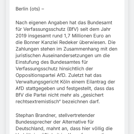
München: Mit dem
führt zur Sicherstellung
Kraftfahrzeug über die
3. August 2026
Berlin (ots) –
unversteuerter Zigaretten
Grenze
und Einleitung eines
eingereist/Bundespolizei
Steuerstrafverfahrens
Nach eigenen Angaben hat das Bundesamt
stellt Auto sicher
für Verfassungsschutz (BfV) seit dem Jahr
2019 insgesamt rund 1,7 Millionen Euro an
die Bonner Kanzlei Redeker überwiesen. Die
Zahlungen stehen im Zusammenhang mit den
juristischen Auseinandersetzungen um die
Einstufung des Bundesamtes für
Verfassungsschutz hinsichtlich der
Oppositionspartei AfD. Zuletzt hat das
Verwaltungsgericht Köln einem Eilantrag der
AfD stattgegeben und festgestellt, dass das
BfV die Partei nicht mehr als „gesichert
rechtsextremistisch“ bezeichnen darf.
Stephan Brandner, stellvertretender
Bundessprecher der Alternative für
Deutschland, mahnt an, dass hier völlig die